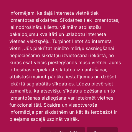
irlavasskola.lv
Informējam, ka šajā interneta vietnē tiek
izmantotas sīkdatnes. Sīkdatnes tiek izmantotas,
Skats :
lai nodrošinātu klientu vēlmēm atbilstošu
pakalpojumu kvalitāti un uzlabotu interneta
Aktuālie
Šodien
Šonedēļ
Šomēnes
vietnes veiktspēju. Turpinot lietot šo interneta
Arhīvs
vietni, Jūs piekrītat minēto mērķu sasniegšanai
nepieciešamo sīkdatņu izvietošanai iekārtā, no
kuras esat veicis pieslēgšanos mūsu vietnei. Jums
ir tiesības nepiekrist sīkdatņu izmantošanai,
atbilstoši mainot pārlūka iestatījumus un dzēšot
iekārtā saglabātās sīkdatnes. Lūdzu pievērsiet
uzmanību, ka atsevišķu sīkdatņu dzēšana un to
izmantošanas aizliegšana var ietekmēt vietnes
funkcionalitāti. Skaidra un visaptveroša
informācija par sīkdatnēm un kāt ās ierobežot ir
P
O
T
C
P
S
Sv
pieejams sadaļā uzzināt vairāk.
27
28
29
30
31
1
2