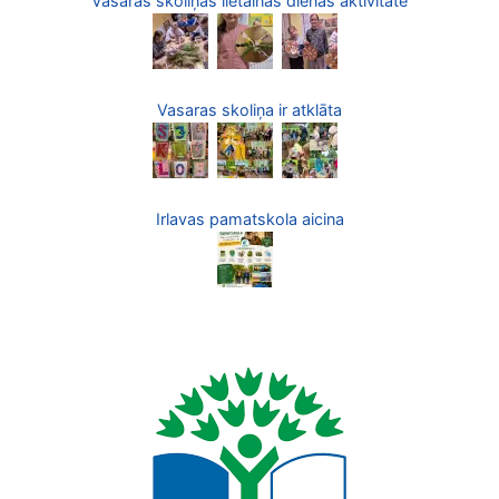
Vasaras skoliņas lietainās dienas aktivitāte
Vasaras skoliņa ir atklāta
Irlavas pamatskola aicina