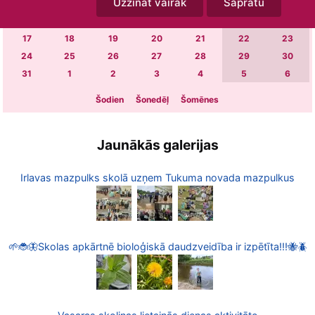
Uzzināt vairāk
Sapratu
3
4
5
6
7
8
9
10
11
12
13
14
15
16
17
18
19
20
21
22
23
24
25
26
27
28
29
30
31
1
2
3
4
5
6
Šodien
Šonedēļ
Šomēnes
Jaunākās galerijas
Irlavas mazpulks skolā uzņem Tukuma novada mazpulkus
🌱🐞🦋Skolas apkārtnē bioloģiskā daudzveidība ir izpētīta!!!🐝🪲