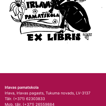
Irlavas pamatskola
Irlava, Irlavas pagasts, Tukuma novads, LV-3137
Tālr. (+371) 62303833
Mob. tālr. (+371) 26559884