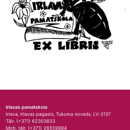
Irlavas pamatskola
Irlava, Irlavas pagasts, Tukuma novads, LV-3137
Tālr. (+371) 62303833
Mob. tālr. (+371) 26559884