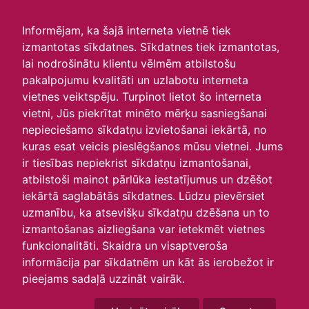
irlavasskola.lv
Informējam, ka šajā interneta vietnē tiek
izmantotas sīkdatnes. Sīkdatnes tiek izmantotas,
Skats :
lai nodrošinātu klientu vēlmēm atbilstošu
pakalpojumu kvalitāti un uzlabotu interneta
Aktuālie
Šodien
Šonedēļ
Šomēnes
vietnes veiktspēju. Turpinot lietot šo interneta
Arhīvs
vietni, Jūs piekrītat minēto mērķu sasniegšanai
nepieciešamo sīkdatņu izvietošanai iekārtā, no
kuras esat veicis pieslēgšanos mūsu vietnei. Jums
ir tiesības nepiekrist sīkdatņu izmantošanai,
atbilstoši mainot pārlūka iestatījumus un dzēšot
iekārtā saglabātās sīkdatnes. Lūdzu pievērsiet
uzmanību, ka atsevišķu sīkdatņu dzēšana un to
izmantošanas aizliegšana var ietekmēt vietnes
funkcionalitāti. Skaidra un visaptveroša
informācija par sīkdatnēm un kāt ās ierobežot ir
P
O
T
C
P
S
Sv
pieejams sadaļā uzzināt vairāk.
26
27
28
29
30
31
1