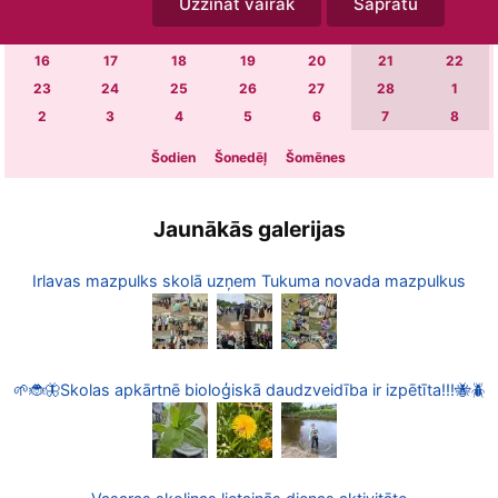
Uzzināt vairāk
Sapratu
2
3
4
5
6
7
8
9
10
11
12
13
14
15
16
17
18
19
20
21
22
23
24
25
26
27
28
1
2
3
4
5
6
7
8
Šodien
Šonedēļ
Šomēnes
Jaunākās galerijas
Irlavas mazpulks skolā uzņem Tukuma novada mazpulkus
🌱🐞🦋Skolas apkārtnē bioloģiskā daudzveidība ir izpētīta!!!🐝🪲