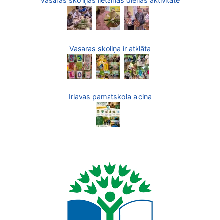
Vasaras skoliņas lietainās dienas aktivitāte
Vasaras skoliņa ir atklāta
Irlavas pamatskola aicina