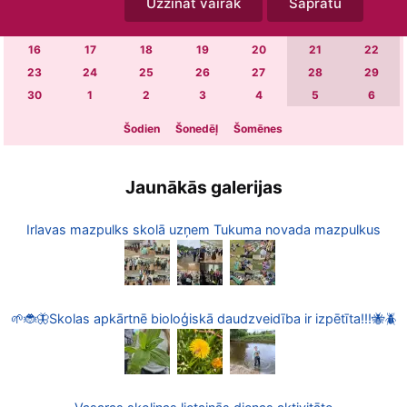
Uzzināt vairāk
Sapratu
2
3
4
5
6
7
8
9
10
11
12
13
14
15
16
17
18
19
20
21
22
23
24
25
26
27
28
29
30
1
2
3
4
5
6
Šodien
Šonedēļ
Šomēnes
Jaunākās galerijas
Irlavas mazpulks skolā uzņem Tukuma novada mazpulkus
🌱🐞🦋Skolas apkārtnē bioloģiskā daudzveidība ir izpētīta!!!🐝🪲