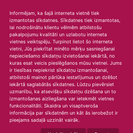
irlavasskola.lv
Informējam, ka šajā interneta vietnē tiek
izmantotas sīkdatnes. Sīkdatnes tiek izmantotas,
Skats :
lai nodrošinātu klientu vēlmēm atbilstošu
pakalpojumu kvalitāti un uzlabotu interneta
Aktuālie
Šodien
Šonedēļ
Šomēnes
vietnes veiktspēju. Turpinot lietot šo interneta
Arhīvs
vietni, Jūs piekrītat minēto mērķu sasniegšanai
nepieciešamo sīkdatņu izvietošanai iekārtā, no
kuras esat veicis pieslēgšanos mūsu vietnei. Jums
ir tiesības nepiekrist sīkdatņu izmantošanai,
atbilstoši mainot pārlūka iestatījumus un dzēšot
iekārtā saglabātās sīkdatnes. Lūdzu pievērsiet
uzmanību, ka atsevišķu sīkdatņu dzēšana un to
izmantošanas aizliegšana var ietekmēt vietnes
funkcionalitāti. Skaidra un visaptveroša
informācija par sīkdatnēm un kāt ās ierobežot ir
P
O
T
C
P
S
Sv
pieejams sadaļā uzzināt vairāk.
26
27
28
29
30
31
1