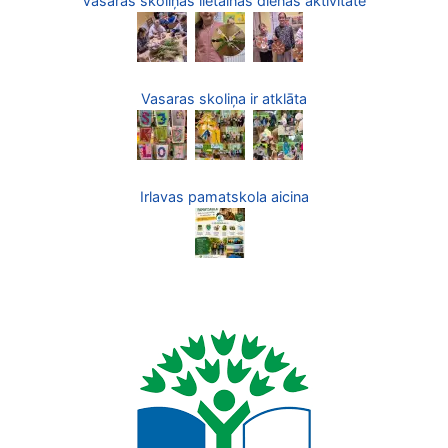
Vasaras skoliņas lietainās dienas aktivitāte
Vasaras skoliņa ir atklāta
Irlavas pamatskola aicina