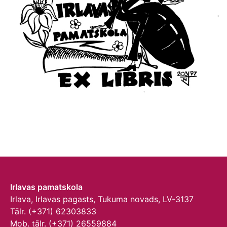
Irlavas pamatskola
Irlava, Irlavas pagasts, Tukuma novads, LV-3137
Tālr. (+371) 62303833
Mob. tālr. (+371) 26559884