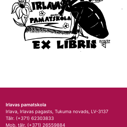
Irlavas pamatskola
Irlava, Irlavas pagasts, Tukuma novads, LV-3137
Tālr. (+371) 62303833
Mob. tālr. (+371) 26559884