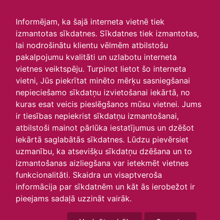
irlavasskola.lv
Informējam, ka šajā interneta vietnē tiek
izmantotas sīkdatnes. Sīkdatnes tiek izmantotas,
Skats :
lai nodrošinātu klientu vēlmēm atbilstošu
pakalpojumu kvalitāti un uzlabotu interneta
Aktuālie
Šodien
Šonedēļ
Šomēnes
vietnes veiktspēju. Turpinot lietot šo interneta
Arhīvs
vietni, Jūs piekrītat minēto mērķu sasniegšanai
nepieciešamo sīkdatņu izvietošanai iekārtā, no
kuras esat veicis pieslēgšanos mūsu vietnei. Jums
ir tiesības nepiekrist sīkdatņu izmantošanai,
atbilstoši mainot pārlūka iestatījumus un dzēšot
iekārtā saglabātās sīkdatnes. Lūdzu pievērsiet
uzmanību, ka atsevišķu sīkdatņu dzēšana un to
izmantošanas aizliegšana var ietekmēt vietnes
funkcionalitāti. Skaidra un visaptveroša
informācija par sīkdatnēm un kāt ās ierobežot ir
P
O
T
C
P
S
Sv
pieejams sadaļā uzzināt vairāk.
27
28
29
30
31
1
2