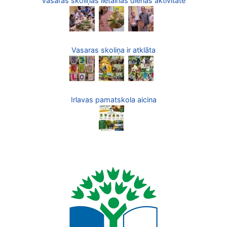
Vasaras skoliņas lietainās dienas aktivitāte
Vasaras skoliņa ir atklāta
Irlavas pamatskola aicina