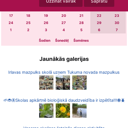
Uzzināt vairāk
Sapratu
3
4
5
6
7
8
9
10
11
12
13
14
15
16
17
18
19
20
21
22
23
24
25
26
27
28
29
30
1
2
3
4
5
6
7
Šodien
Šonedēļ
Šomēnes
Jaunākās galerijas
Irlavas mazpulks skolā uzņem Tukuma novada mazpulkus
🌱🐞🦋Skolas apkārtnē bioloģiskā daudzveidība ir izpētīta!!!🐝🪲