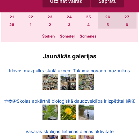
Uzzināt vairāk
Sapratu
7
8
9
10
11
12
13
14
15
16
17
18
19
20
21
22
23
24
25
26
27
28
1
2
3
4
5
6
Šodien
Šonedēļ
Šomēnes
Jaunākās galerijas
Irlavas mazpulks skolā uzņem Tukuma novada mazpulkus
🌱🐞🦋Skolas apkārtnē bioloģiskā daudzveidība ir izpētīta!!!🐝🪲
Vasaras skoliņas lietainās dienas aktivitāte