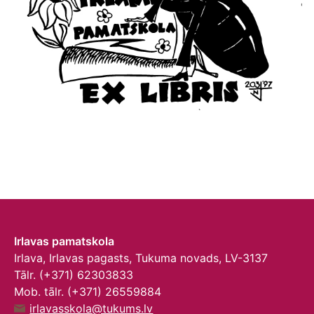
Irlavas pamatskola
Irlava, Irlavas pagasts, Tukuma novads, LV-3137
Tālr. (+371) 62303833
Mob. tālr. (+371) 26559884
irlavasskola@tukums.lv