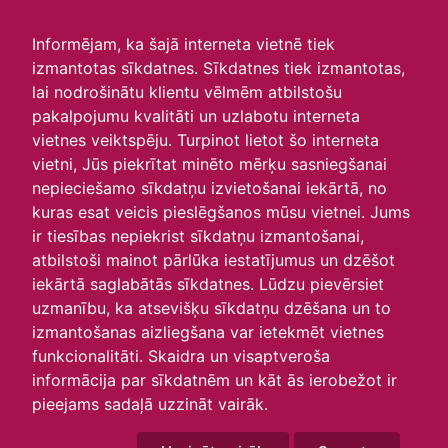
irlavasskola.lv
Informējam, ka šajā interneta vietnē tiek
izmantotas sīkdatnes. Sīkdatnes tiek izmantotas,
Skats :
lai nodrošinātu klientu vēlmēm atbilstošu
pakalpojumu kvalitāti un uzlabotu interneta
Aktuālie
Šodien
Šonedēļ
Šomēnes
vietnes veiktspēju. Turpinot lietot šo interneta
Arhīvs
vietni, Jūs piekrītat minēto mērķu sasniegšanai
nepieciešamo sīkdatņu izvietošanai iekārtā, no
kuras esat veicis pieslēgšanos mūsu vietnei. Jums
ir tiesības nepiekrist sīkdatņu izmantošanai,
atbilstoši mainot pārlūka iestatījumus un dzēšot
iekārtā saglabātās sīkdatnes. Lūdzu pievērsiet
uzmanību, ka atsevišķu sīkdatņu dzēšana un to
izmantošanas aizliegšana var ietekmēt vietnes
funkcionalitāti. Skaidra un visaptveroša
informācija par sīkdatnēm un kāt ās ierobežot ir
P
O
T
C
P
S
Sv
pieejams sadaļā uzzināt vairāk.
31
1
2
3
4
5
6