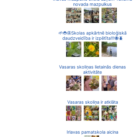
novada mazpulkus
🌱🐞🦋Skolas apkārtnē bioloģiskā
daudzveidība ir izpētīta!!!🐝🪲
Vasaras skoliņas lietainās dienas
aktivitāte
Vasaras skoliņa ir atklāta
Irlavas pamatskola aicina