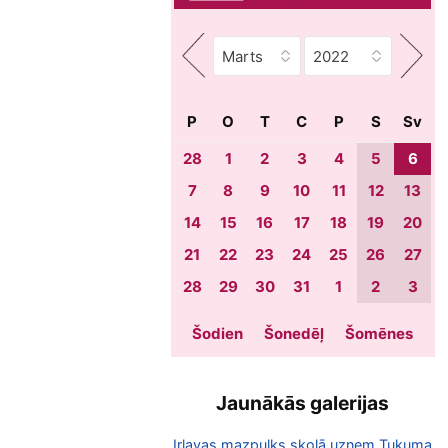
P
O
T
C
P
S
Sv
28
1
2
3
4
5
6
7
8
9
10
11
12
13
14
15
16
17
18
19
20
21
22
23
24
25
26
27
28
29
30
31
1
2
3
Šodien
Šonedēļ
Šomēnes
Jaunākās galerijas
Irlavas mazpulks skolā uzņem Tukuma