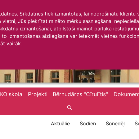
īkdatnes. Sīkdatnes tiek izmantotas, lai nodrošinātu klientu
ta vietni, Jūs piekrītat minēto mērķu sasniegšanai nepiecieš
 sīkdatņu izmantošanai, atbilstoši mainot pārlūka iestatīju
to izmantošanas aizliegšana var ietekmēt vietnes funkciona
āt vairāk.
KO skola
Projekti
Bērnudārzs "Cīrulītis"
Dokument
Aktuālie
Šodien
Šonedēļ
Š