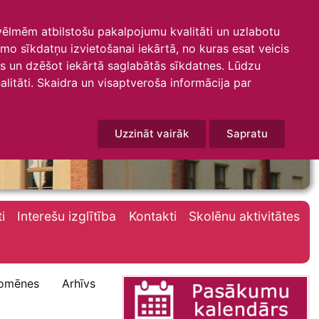
 vēlmēm atbilstošu pakalpojumu kvalitāti un uzlabotu
amo sīkdatņu izvietošanai iekārtā, no kuras esat veicis
mus un dzēšot iekārtā saglabātās sīkdatnes. Lūdzu
litāti. Skaidra un visaptveroša informācija par
Uzzināt vairāk
Sapratu
i
Interešu izglītība
Kontakti
Skolēnu aktivitātes
omēnes
Arhīvs