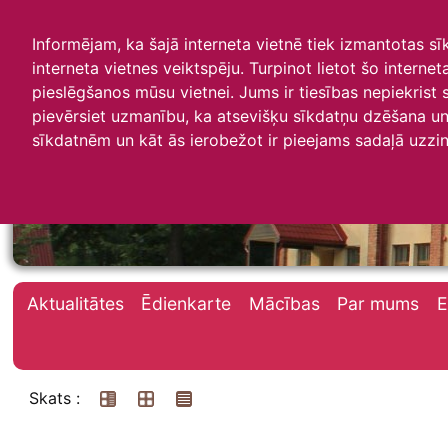
Informējam, ka šajā interneta vietnē tiek izmantotas s
interneta vietnes veiktspēju. Turpinot lietot šo interne
pieslēgšanos mūsu vietnei. Jums ir tiesības nepiekrist
pievērsiet uzmanību, ka atsevišķu sīkdatņu dzēšana un 
Irlavas skola
sīkdatnēm un kāt ās ierobežot ir pieejams sadaļā uzzin
Aktualitātes
Ēdienkarte
Mācības
Par mums
E
Skats :