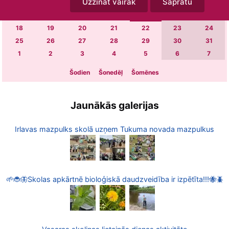
Uzzināt vairāk
Sapratu
4
5
6
7
8
9
10
11
12
13
14
15
16
17
18
19
20
21
22
23
24
25
26
27
28
29
30
31
1
2
3
4
5
6
7
Šodien
Šonedēļ
Šomēnes
Jaunākās galerijas
Irlavas mazpulks skolā uzņem Tukuma novada mazpulkus
🌱🐞🦋Skolas apkārtnē bioloģiskā daudzveidība ir izpētīta!!!🐝🪲