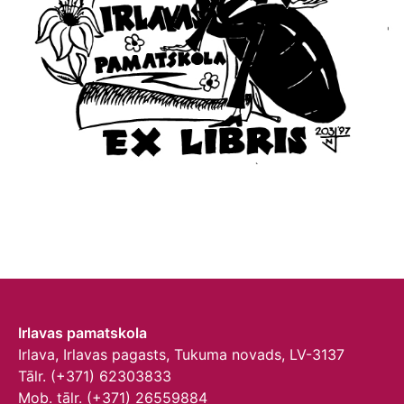
Irlavas pamatskola
Irlava, Irlavas pagasts, Tukuma novads, LV-3137
Tālr. (+371) 62303833
Mob. tālr. (+371) 26559884