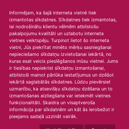
irlavasskola.lv
Informējam, ka šajā interneta vietnē tiek
izmantotas sīkdatnes. Sīkdatnes tiek izmantotas,
Skats :
lai nodrošinātu klientu vēlmēm atbilstošu
pakalpojumu kvalitāti un uzlabotu interneta
Aktuālie
Šodien
Šonedēļ
Šomēnes
vietnes veiktspēju. Turpinot lietot šo interneta
Arhīvs
vietni, Jūs piekrītat minēto mērķu sasniegšanai
nepieciešamo sīkdatņu izvietošanai iekārtā, no
kuras esat veicis pieslēgšanos mūsu vietnei. Jums
ir tiesības nepiekrist sīkdatņu izmantošanai,
atbilstoši mainot pārlūka iestatījumus un dzēšot
iekārtā saglabātās sīkdatnes. Lūdzu pievērsiet
uzmanību, ka atsevišķu sīkdatņu dzēšana un to
izmantošanas aizliegšana var ietekmēt vietnes
funkcionalitāti. Skaidra un visaptveroša
informācija par sīkdatnēm un kāt ās ierobežot ir
P
O
T
C
P
S
Sv
pieejams sadaļā uzzināt vairāk.
27
28
29
30
1
2
3