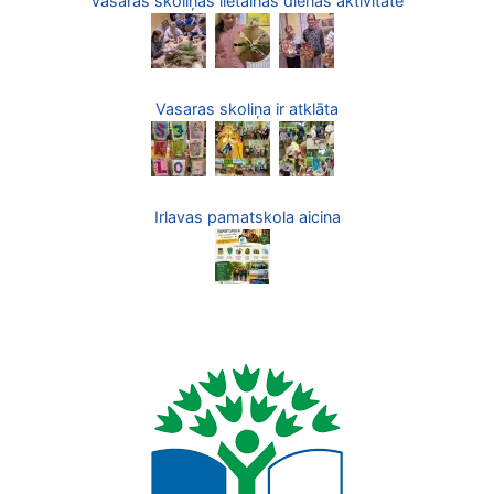
Vasaras skoliņas lietainās dienas aktivitāte
Vasaras skoliņa ir atklāta
Irlavas pamatskola aicina