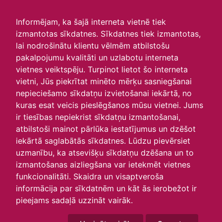
irlavasskola.lv
Informējam, ka šajā interneta vietnē tiek
izmantotas sīkdatnes. Sīkdatnes tiek izmantotas,
Skats :
lai nodrošinātu klientu vēlmēm atbilstošu
pakalpojumu kvalitāti un uzlabotu interneta
Aktuālie
Šodien
Šonedēļ
Šomēnes
vietnes veiktspēju. Turpinot lietot šo interneta
Arhīvs
vietni, Jūs piekrītat minēto mērķu sasniegšanai
nepieciešamo sīkdatņu izvietošanai iekārtā, no
kuras esat veicis pieslēgšanos mūsu vietnei. Jums
ir tiesības nepiekrist sīkdatņu izmantošanai,
atbilstoši mainot pārlūka iestatījumus un dzēšot
iekārtā saglabātās sīkdatnes. Lūdzu pievērsiet
uzmanību, ka atsevišķu sīkdatņu dzēšana un to
izmantošanas aizliegšana var ietekmēt vietnes
funkcionalitāti. Skaidra un visaptveroša
informācija par sīkdatnēm un kāt ās ierobežot ir
P
O
T
C
P
S
Sv
pieejams sadaļā uzzināt vairāk.
27
28
29
30
1
2
3