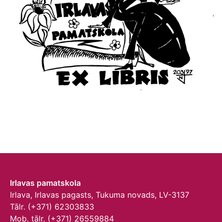
Irlavas pamatskola
Irlava, Irlavas pagasts, Tukuma novads, LV-3137
Tālr. (+371) 62303833
Mob. tālr. (+371) 26559884