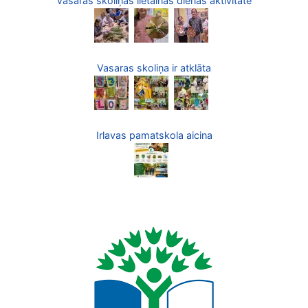
Vasaras skoliņas lietainās dienas aktivitāte
Vasaras skoliņa ir atklāta
Irlavas pamatskola aicina