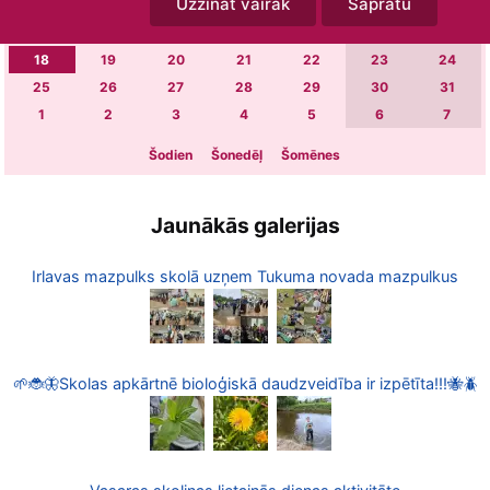
Uzzināt vairāk
Sapratu
4
5
6
7
8
9
10
11
12
13
14
15
16
17
18
19
20
21
22
23
24
25
26
27
28
29
30
31
1
2
3
4
5
6
7
Šodien
Šonedēļ
Šomēnes
Jaunākās galerijas
Irlavas mazpulks skolā uzņem Tukuma novada mazpulkus
🌱🐞🦋Skolas apkārtnē bioloģiskā daudzveidība ir izpētīta!!!🐝🪲