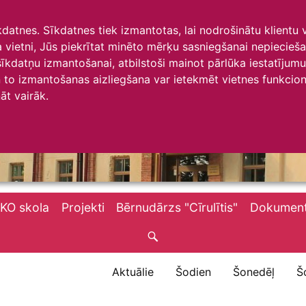
īkdatnes. Sīkdatnes tiek izmantotas, lai nodrošinātu klientu
ta vietni, Jūs piekrītat minēto mērķu sasniegšanai nepiecieš
 sīkdatņu izmantošanai, atbilstoši mainot pārlūka iestatīju
to izmantošanas aizliegšana var ietekmēt vietnes funkciona
āt vairāk.
KO skola
Projekti
Bērnudārzs "Cīrulītis"
Dokument
Aktuālie
Šodien
Šonedēļ
Š