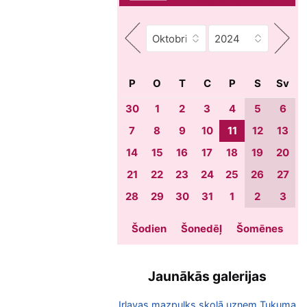
P
O
T
C
P
S
Sv
30
1
2
3
4
5
6
7
8
9
10
11
12
13
14
15
16
17
18
19
20
21
22
23
24
25
26
27
28
29
30
31
1
2
3
Šodien
Šonedēļ
Šomēnes
Jaunākās galerijas
Irlavas mazpulks skolā uzņem Tukuma