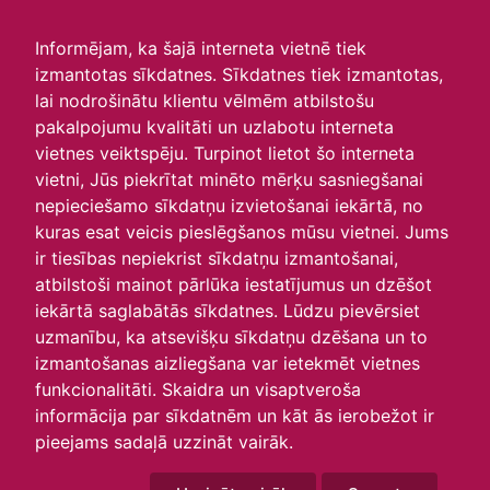
irlavasskola.lv
Informējam, ka šajā interneta vietnē tiek
izmantotas sīkdatnes. Sīkdatnes tiek izmantotas,
Skats :
lai nodrošinātu klientu vēlmēm atbilstošu
pakalpojumu kvalitāti un uzlabotu interneta
Aktuālie
Šodien
Šonedēļ
Šomēnes
vietnes veiktspēju. Turpinot lietot šo interneta
Arhīvs
vietni, Jūs piekrītat minēto mērķu sasniegšanai
nepieciešamo sīkdatņu izvietošanai iekārtā, no
kuras esat veicis pieslēgšanos mūsu vietnei. Jums
ir tiesības nepiekrist sīkdatņu izmantošanai,
atbilstoši mainot pārlūka iestatījumus un dzēšot
iekārtā saglabātās sīkdatnes. Lūdzu pievērsiet
uzmanību, ka atsevišķu sīkdatņu dzēšana un to
izmantošanas aizliegšana var ietekmēt vietnes
funkcionalitāti. Skaidra un visaptveroša
informācija par sīkdatnēm un kāt ās ierobežot ir
P
O
T
C
P
S
Sv
pieejams sadaļā uzzināt vairāk.
30
1
2
3
4
5
6