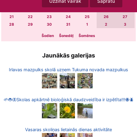
Uzzināt vairāk
Sapratu
7
8
9
10
11
12
13
14
15
16
17
18
19
20
21
22
23
24
25
26
27
28
29
30
31
1
2
3
Šodien
Šonedēļ
Šomēnes
Jaunākās galerijas
Irlavas mazpulks skolā uzņem Tukuma novada mazpulkus
🌱🐞🦋Skolas apkārtnē bioloģiskā daudzveidība ir izpētīta!!!🐝🪲
Vasaras skoliņas lietainās dienas aktivitāte