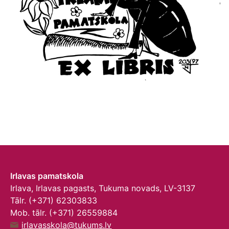
Irlavas pamatskola
Irlava, Irlavas pagasts, Tukuma novads, LV-3137
Tālr. (+371) 62303833
Mob. tālr. (+371) 26559884
irlavasskola@tukums.lv