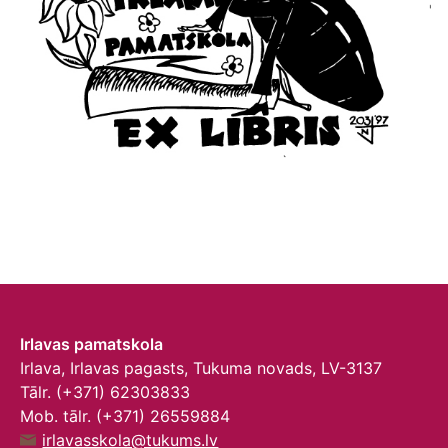
Irlavas pamatskola
Irlava, Irlavas pagasts, Tukuma novads, LV-3137
Tālr. (+371) 62303833
Mob. tālr. (+371) 26559884
irlavasskola@tukums.lv