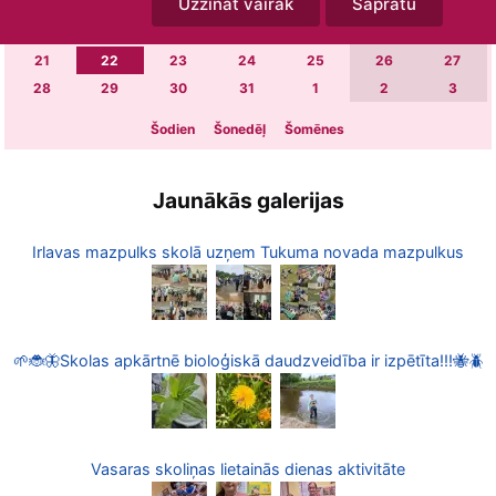
Uzzināt vairāk
Sapratu
7
8
9
10
11
12
13
14
15
16
17
18
19
20
21
22
23
24
25
26
27
28
29
30
31
1
2
3
Šodien
Šonedēļ
Šomēnes
Jaunākās galerijas
Irlavas mazpulks skolā uzņem Tukuma novada mazpulkus
🌱🐞🦋Skolas apkārtnē bioloģiskā daudzveidība ir izpētīta!!!🐝🪲
Vasaras skoliņas lietainās dienas aktivitāte