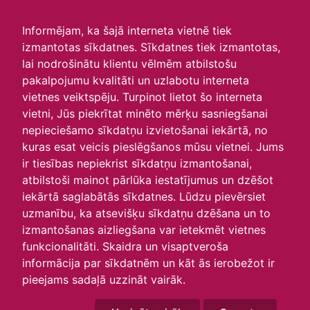
irlavasskola.lv
Informējam, ka šajā interneta vietnē tiek
izmantotas sīkdatnes. Sīkdatnes tiek izmantotas,
Skats :
lai nodrošinātu klientu vēlmēm atbilstošu
pakalpojumu kvalitāti un uzlabotu interneta
Aktuālie
Šodien
Šonedēļ
Šomēnes
vietnes veiktspēju. Turpinot lietot šo interneta
Arhīvs
vietni, Jūs piekrītat minēto mērķu sasniegšanai
nepieciešamo sīkdatņu izvietošanai iekārtā, no
kuras esat veicis pieslēgšanos mūsu vietnei. Jums
ir tiesības nepiekrist sīkdatņu izmantošanai,
atbilstoši mainot pārlūka iestatījumus un dzēšot
iekārtā saglabātās sīkdatnes. Lūdzu pievērsiet
uzmanību, ka atsevišķu sīkdatņu dzēšana un to
izmantošanas aizliegšana var ietekmēt vietnes
funkcionalitāti. Skaidra un visaptveroša
informācija par sīkdatnēm un kāt ās ierobežot ir
P
O
T
C
P
S
Sv
pieejams sadaļā uzzināt vairāk.
30
1
2
3
4
5
6