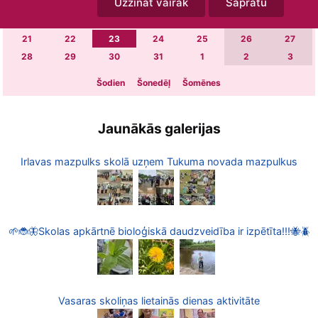
Uzzināt vairāk
Sapratu
7
8
9
10
11
12
13
14
15
16
17
18
19
20
21
22
23
24
25
26
27
28
29
30
31
1
2
3
Šodien
Šonedēļ
Šomēnes
Jaunākās galerijas
Irlavas mazpulks skolā uzņem Tukuma novada mazpulkus
🌱🐞🦋Skolas apkārtnē bioloģiskā daudzveidība ir izpētīta!!!🐝🪲
Vasaras skoliņas lietainās dienas aktivitāte