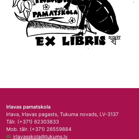
Irlavas pamatskola
Irlava, Irlavas pagasts, Tukuma novads, LV-3137
Tālr. (+371) 62303833
Mob. tālr. (+371) 26559884
irlavasskola@tukums.lv