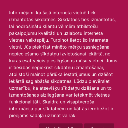
irlavasskola.lv
Informējam, ka šajā interneta vietnē tiek
izmantotas sīkdatnes. Sīkdatnes tiek izmantotas,
Skats :
lai nodrošinātu klientu vēlmēm atbilstošu
pakalpojumu kvalitāti un uzlabotu interneta
Aktuālie
Šodien
Šonedēļ
Šomēnes
vietnes veiktspēju. Turpinot lietot šo interneta
Arhīvs
vietni, Jūs piekrītat minēto mērķu sasniegšanai
nepieciešamo sīkdatņu izvietošanai iekārtā, no
kuras esat veicis pieslēgšanos mūsu vietnei. Jums
ir tiesības nepiekrist sīkdatņu izmantošanai,
atbilstoši mainot pārlūka iestatījumus un dzēšot
iekārtā saglabātās sīkdatnes. Lūdzu pievērsiet
uzmanību, ka atsevišķu sīkdatņu dzēšana un to
izmantošanas aizliegšana var ietekmēt vietnes
funkcionalitāti. Skaidra un visaptveroša
informācija par sīkdatnēm un kāt ās ierobežot ir
P
O
T
C
P
S
Sv
pieejams sadaļā uzzināt vairāk.
30
1
2
3
4
5
6