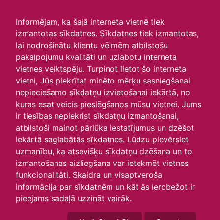
irlavasskola.lv
Informējam, ka šajā interneta vietnē tiek
izmantotas sīkdatnes. Sīkdatnes tiek izmantotas,
Skats :
lai nodrošinātu klientu vēlmēm atbilstošu
pakalpojumu kvalitāti un uzlabotu interneta
Aktuālie
Šodien
Šonedēļ
Šomēnes
vietnes veiktspēju. Turpinot lietot šo interneta
Arhīvs
vietni, Jūs piekrītat minēto mērķu sasniegšanai
nepieciešamo sīkdatņu izvietošanai iekārtā, no
kuras esat veicis pieslēgšanos mūsu vietnei. Jums
ir tiesības nepiekrist sīkdatņu izmantošanai,
atbilstoši mainot pārlūka iestatījumus un dzēšot
iekārtā saglabātās sīkdatnes. Lūdzu pievērsiet
uzmanību, ka atsevišķu sīkdatņu dzēšana un to
izmantošanas aizliegšana var ietekmēt vietnes
funkcionalitāti. Skaidra un visaptveroša
informācija par sīkdatnēm un kāt ās ierobežot ir
P
O
T
C
P
S
Sv
pieejams sadaļā uzzināt vairāk.
30
1
2
3
4
5
6