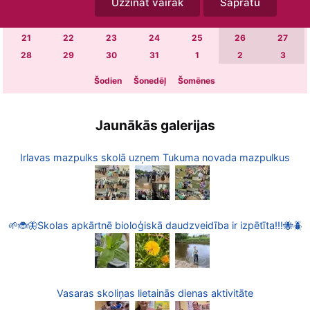
Uzzināt vairāk
Sapratu
7
8
9
10
11
12
13
14
15
16
17
18
19
20
21
22
23
24
25
26
27
28
29
30
31
1
2
3
Šodien
Šonedēļ
Šomēnes
Jaunākās galerijas
Irlavas mazpulks skolā uzņem Tukuma novada mazpulkus
🌱🐞🦋Skolas apkārtnē bioloģiskā daudzveidība ir izpētīta!!!🐝🪲
Vasaras skoliņas lietainās dienas aktivitāte