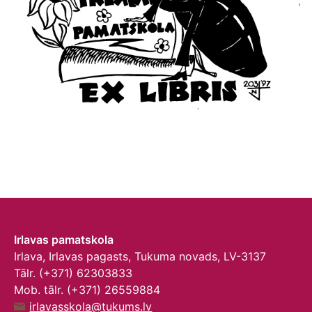
Irlavas pamatskola
Irlava, Irlavas pagasts, Tukuma novads, LV-3137
Tālr. (+371) 62303833
Mob. tālr. (+371) 26559884
irlavasskola@tukums.lv