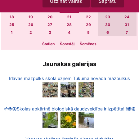
Uzzināt vairāk
Sapratu
4
5
6
7
8
9
10
11
12
13
14
15
16
17
18
19
20
21
22
23
24
25
26
27
28
29
30
31
1
2
3
4
5
6
7
Šodien
Šonedēļ
Šomēnes
Jaunākās galerijas
Irlavas mazpulks skolā uzņem Tukuma novada mazpulkus
🌱🐞🦋Skolas apkārtnē bioloģiskā daudzveidība ir izpētīta!!!🐝🪲