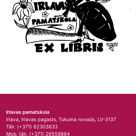
Irlavas pamatskola
Irlava, Irlavas pagasts, Tukuma novads, LV-3137
Tālr. (+371) 62303833
Mob. tālr. (+371) 26559884