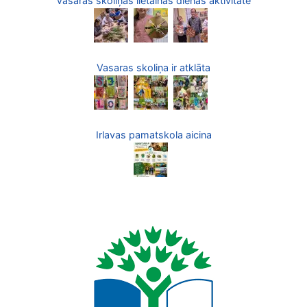
Vasaras skoliņas lietainās dienas aktivitāte
Vasaras skoliņa ir atklāta
Irlavas pamatskola aicina