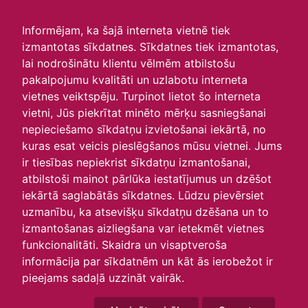
irlavasskola.lv
Informējam, ka šajā interneta vietnē tiek
izmantotas sīkdatnes. Sīkdatnes tiek izmantotas,
Skats :
lai nodrošinātu klientu vēlmēm atbilstošu
pakalpojumu kvalitāti un uzlabotu interneta
Aktuālie
Šodien
Šonedēļ
Šomēnes
vietnes veiktspēju. Turpinot lietot šo interneta
Arhīvs
vietni, Jūs piekrītat minēto mērķu sasniegšanai
nepieciešamo sīkdatņu izvietošanai iekārtā, no
kuras esat veicis pieslēgšanos mūsu vietnei. Jums
ir tiesības nepiekrist sīkdatņu izmantošanai,
atbilstoši mainot pārlūka iestatījumus un dzēšot
iekārtā saglabātās sīkdatnes. Lūdzu pievērsiet
uzmanību, ka atsevišķu sīkdatņu dzēšana un to
izmantošanas aizliegšana var ietekmēt vietnes
funkcionalitāti. Skaidra un visaptveroša
informācija par sīkdatnēm un kāt ās ierobežot ir
P
O
T
C
P
S
Sv
pieejams sadaļā uzzināt vairāk.
28
29
30
31
1
2
3