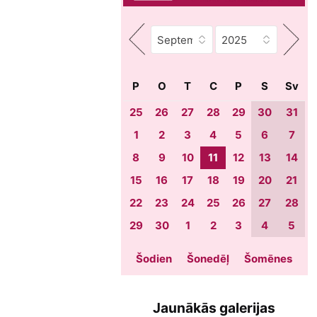
P
O
T
C
P
S
Sv
25
26
27
28
29
30
31
1
2
3
4
5
6
7
8
9
10
11
12
13
14
15
16
17
18
19
20
21
22
23
24
25
26
27
28
29
30
1
2
3
4
5
Šodien
Šonedēļ
Šomēnes
Jaunākās galerijas