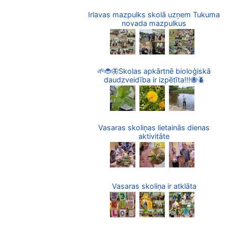
Irlavas mazpulks skolā uzņem Tukuma
novada mazpulkus
🌱🐞🦋Skolas apkārtnē bioloģiskā
daudzveidība ir izpētīta!!!🐝🪲
Vasaras skoliņas lietainās dienas
aktivitāte
Vasaras skoliņa ir atklāta