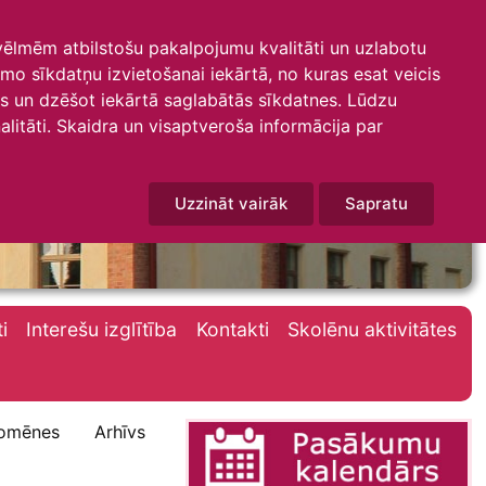
 vēlmēm atbilstošu pakalpojumu kvalitāti un uzlabotu
amo sīkdatņu izvietošanai iekārtā, no kuras esat veicis
mus un dzēšot iekārtā saglabātās sīkdatnes. Lūdzu
litāti. Skaidra un visaptveroša informācija par
Uzzināt vairāk
Sapratu
i
Interešu izglītība
Kontakti
Skolēnu aktivitātes
omēnes
Arhīvs