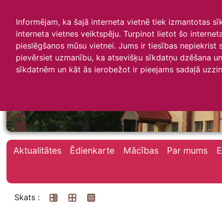
Informējam, ka šajā interneta vietnē tiek izmantotas s
interneta vietnes veiktspēju. Turpinot lietot šo interne
pieslēgšanos mūsu vietnei. Jums ir tiesības nepiekrist
pievērsiet uzmanību, ka atsevišķu sīkdatņu dzēšana un 
Irlavas skola
sīkdatnēm un kāt ās ierobežot ir pieejams sadaļā uzzin
Aktualitātes
Ēdienkarte
Mācības
Par mums
E
Skats :