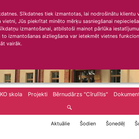
īkdatnes. Sīkdatnes tiek izmantotas, lai nodrošinātu klientu
ta vietni, Jūs piekrītat minēto mērķu sasniegšanai nepiecieš
 sīkdatņu izmantošanai, atbilstoši mainot pārlūka iestatīju
to izmantošanas aizliegšana var ietekmēt vietnes funkciona
āt vairāk.
KO skola
Projekti
Bērnudārzs "Cīrulītis"
Dokument
Aktuālie
Šodien
Šonedēļ
Š