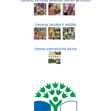
Vasaras skoliņas lietainās dienas aktivitāte
Vasaras skoliņa ir atklāta
Irlavas pamatskola aicina