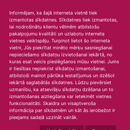
irlavasskola.lv
Informējam, ka šajā interneta vietnē tiek
izmantotas sīkdatnes. Sīkdatnes tiek izmantotas,
Skats :
lai nodrošinātu klientu vēlmēm atbilstošu
pakalpojumu kvalitāti un uzlabotu interneta
Aktuālie
Šodien
Šonedēļ
Šomēnes
vietnes veiktspēju. Turpinot lietot šo interneta
Arhīvs
vietni, Jūs piekrītat minēto mērķu sasniegšanai
nepieciešamo sīkdatņu izvietošanai iekārtā, no
kuras esat veicis pieslēgšanos mūsu vietnei. Jums
ir tiesības nepiekrist sīkdatņu izmantošanai,
atbilstoši mainot pārlūka iestatījumus un dzēšot
iekārtā saglabātās sīkdatnes. Lūdzu pievērsiet
uzmanību, ka atsevišķu sīkdatņu dzēšana un to
izmantošanas aizliegšana var ietekmēt vietnes
funkcionalitāti. Skaidra un visaptveroša
informācija par sīkdatnēm un kāt ās ierobežot ir
P
O
T
C
P
S
Sv
pieejams sadaļā uzzināt vairāk.
25
26
27
28
29
30
31