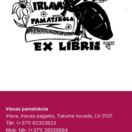
Irlavas pamatskola
Irlava, Irlavas pagasts, Tukuma novads, LV-3137
Tālr. (+371) 62303833
Mob. tālr. (+371) 26559884