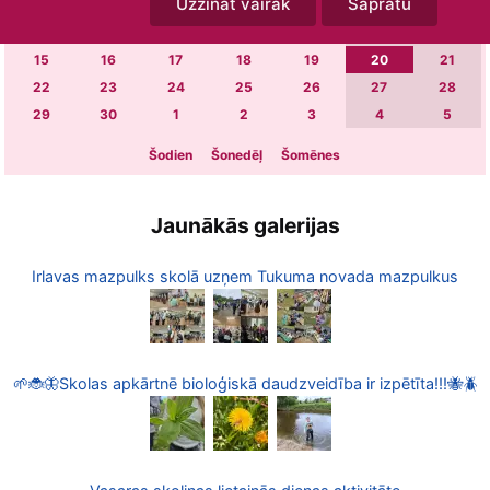
Uzzināt vairāk
Sapratu
1
2
3
4
5
6
7
8
9
10
11
12
13
14
15
16
17
18
19
20
21
22
23
24
25
26
27
28
29
30
1
2
3
4
5
Šodien
Šonedēļ
Šomēnes
Jaunākās galerijas
Irlavas mazpulks skolā uzņem Tukuma novada mazpulkus
🌱🐞🦋Skolas apkārtnē bioloģiskā daudzveidība ir izpētīta!!!🐝🪲