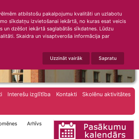
 vēlmēm atbilstošu pakalpojumu kvalitāti un uzlabotu
amo sīkdatņu izvietošanai iekārtā, no kuras esat veicis
mus un dzēšot iekārtā saglabātās sīkdatnes. Lūdzu
litāti. Skaidra un visaptveroša informācija par
Uzzināt vairāk
Sapratu
i
Interešu izglītība
Kontakti
Skolēnu aktivitātes
omēnes
Arhīvs