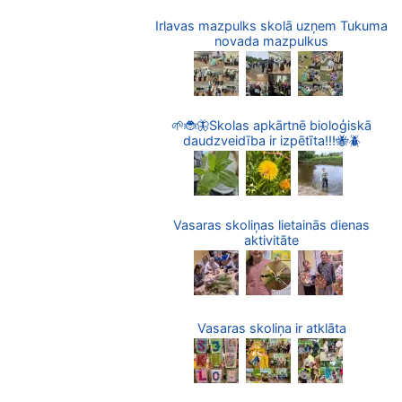
Irlavas mazpulks skolā uzņem Tukuma
novada mazpulkus
🌱🐞🦋Skolas apkārtnē bioloģiskā
daudzveidība ir izpētīta!!!🐝🪲
Vasaras skoliņas lietainās dienas
aktivitāte
Vasaras skoliņa ir atklāta