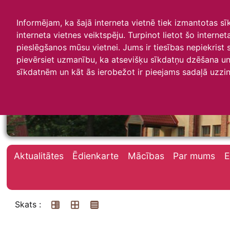
Informējam, ka šajā interneta vietnē tiek izmantotas s
interneta vietnes veiktspēju. Turpinot lietot šo interne
pieslēgšanos mūsu vietnei. Jums ir tiesības nepiekrist
pievērsiet uzmanību, ka atsevišķu sīkdatņu dzēšana un 
Irlavas skola
sīkdatnēm un kāt ās ierobežot ir pieejams sadaļā uzzin
Aktualitātes
Ēdienkarte
Mācības
Par mums
E
Skats :