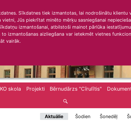
īkdatnes. Sīkdatnes tiek izmantotas, lai nodrošinātu klientu
ta vietni, Jūs piekrītat minēto mērķu sasniegšanai nepiecieš
 sīkdatņu izmantošanai, atbilstoši mainot pārlūka iestatīju
to izmantošanas aizliegšana var ietekmēt vietnes funkciona
āt vairāk.
KO skola
Projekti
Bērnudārzs "Cīrulītis"
Dokument
Aktuālie
Šodien
Šonedēļ
Š