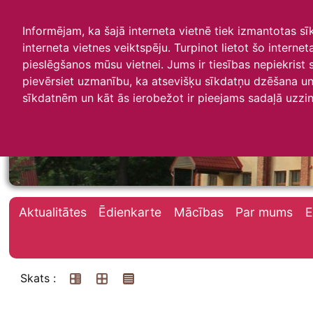
Informējam, ka šajā interneta vietnē tiek izmantotas s
interneta vietnes veiktspēju. Turpinot lietot šo interne
pieslēgšanos mūsu vietnei. Jums ir tiesības nepiekrist
pievērsiet uzmanību, ka atsevišķu sīkdatņu dzēšana un 
Irlavas skola
sīkdatnēm un kāt ās ierobežot ir pieejams sadaļā uzzin
Aktualitātes
Ēdienkarte
Mācības
Par mums
E
Skats :