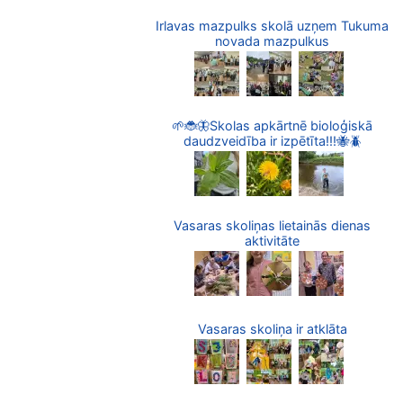
Irlavas mazpulks skolā uzņem Tukuma
novada mazpulkus
🌱🐞🦋Skolas apkārtnē bioloģiskā
daudzveidība ir izpētīta!!!🐝🪲
Vasaras skoliņas lietainās dienas
aktivitāte
Vasaras skoliņa ir atklāta