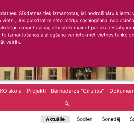
īkdatnes. Sīkdatnes tiek izmantotas, lai nodrošinātu klientu
ta vietni, Jūs piekrītat minēto mērķu sasniegšanai nepiecieš
 sīkdatņu izmantošanai, atbilstoši mainot pārlūka iestatīju
to izmantošanas aizliegšana var ietekmēt vietnes funkciona
āt vairāk.
KO skola
Projekti
Bērnudārzs "Cīrulītis"
Dokument
Aktuālie
Šodien
Šonedēļ
Š