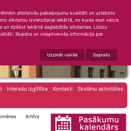
 vēlmēm atbilstošu pakalpojumu kvalitāti un uzlabotu
amo sīkdatņu izvietošanai iekārtā, no kuras esat veicis
mus un dzēšot iekārtā saglabātās sīkdatnes. Lūdzu
litāti. Skaidra un visaptveroša informācija par
Uzzināt vairāk
Sapratu
i
Interešu izglītība
Kontakti
Skolēnu aktivitātes
omēnes
Arhīvs