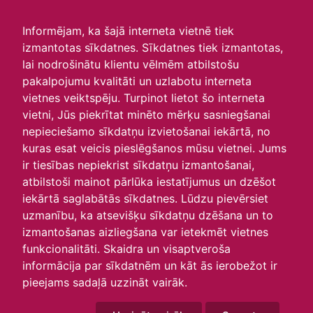
irlavasskola.lv
Informējam, ka šajā interneta vietnē tiek
izmantotas sīkdatnes. Sīkdatnes tiek izmantotas,
Skats :
lai nodrošinātu klientu vēlmēm atbilstošu
pakalpojumu kvalitāti un uzlabotu interneta
Aktuālie
Šodien
Šonedēļ
Šomēnes
vietnes veiktspēju. Turpinot lietot šo interneta
Arhīvs
vietni, Jūs piekrītat minēto mērķu sasniegšanai
nepieciešamo sīkdatņu izvietošanai iekārtā, no
kuras esat veicis pieslēgšanos mūsu vietnei. Jums
ir tiesības nepiekrist sīkdatņu izmantošanai,
atbilstoši mainot pārlūka iestatījumus un dzēšot
iekārtā saglabātās sīkdatnes. Lūdzu pievērsiet
uzmanību, ka atsevišķu sīkdatņu dzēšana un to
izmantošanas aizliegšana var ietekmēt vietnes
funkcionalitāti. Skaidra un visaptveroša
informācija par sīkdatnēm un kāt ās ierobežot ir
P
O
T
C
P
S
Sv
pieejams sadaļā uzzināt vairāk.
29
30
1
2
3
4
5