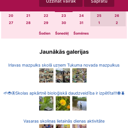
Uzzināt vairāk
Sapratu
6
7
8
9
10
11
12
13
14
15
16
17
18
19
20
21
22
23
24
25
26
27
28
29
30
31
1
2
Šodien
Šonedēļ
Šomēnes
Jaunākās galerijas
Irlavas mazpulks skolā uzņem Tukuma novada mazpulkus
🌱🐞🦋Skolas apkārtnē bioloģiskā daudzveidība ir izpētīta!!!🐝🪲
Vasaras skoliņas lietainās dienas aktivitāte