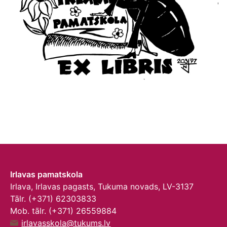
Irlavas pamatskola
Irlava, Irlavas pagasts, Tukuma novads, LV-3137
Tālr. (+371) 62303833
Mob. tālr. (+371) 26559884
irlavasskola@tukums.lv