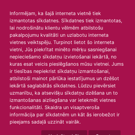
irlavasskola.lv
Informējam, ka šajā interneta vietnē tiek
izmantotas sīkdatnes. Sīkdatnes tiek izmantotas,
Skats :
lai nodrošinātu klientu vēlmēm atbilstošu
pakalpojumu kvalitāti un uzlabotu interneta
Aktuālie
Šodien
Šonedēļ
Šomēnes
vietnes veiktspēju. Turpinot lietot šo interneta
Arhīvs
vietni, Jūs piekrītat minēto mērķu sasniegšanai
nepieciešamo sīkdatņu izvietošanai iekārtā, no
kuras esat veicis pieslēgšanos mūsu vietnei. Jums
ir tiesības nepiekrist sīkdatņu izmantošanai,
atbilstoši mainot pārlūka iestatījumus un dzēšot
iekārtā saglabātās sīkdatnes. Lūdzu pievērsiet
uzmanību, ka atsevišķu sīkdatņu dzēšana un to
izmantošanas aizliegšana var ietekmēt vietnes
funkcionalitāti. Skaidra un visaptveroša
informācija par sīkdatnēm un kāt ās ierobežot ir
P
O
T
C
P
S
Sv
pieejams sadaļā uzzināt vairāk.
29
30
1
2
3
4
5