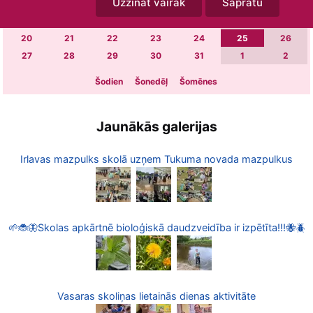
Uzzināt vairāk
Sapratu
6
7
8
9
10
11
12
13
14
15
16
17
18
19
20
21
22
23
24
25
26
27
28
29
30
31
1
2
Šodien
Šonedēļ
Šomēnes
Jaunākās galerijas
Irlavas mazpulks skolā uzņem Tukuma novada mazpulkus
🌱🐞🦋Skolas apkārtnē bioloģiskā daudzveidība ir izpētīta!!!🐝🪲
Vasaras skoliņas lietainās dienas aktivitāte