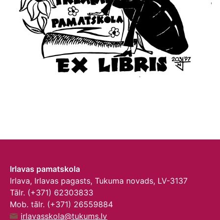
Irlavas pamatskola
Irlava, Irlavas pagasts, Tukuma novads, LV-3137
Tālr. (+371) 62303833
Mob. tālr. (+371) 26559884
irlavasskola@tukums.lv