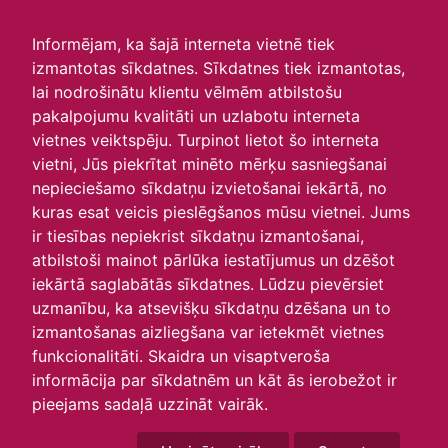
irlavasskola.lv
Informējam, ka šajā interneta vietnē tiek
izmantotas sīkdatnes. Sīkdatnes tiek izmantotas,
Skats :
lai nodrošinātu klientu vēlmēm atbilstošu
pakalpojumu kvalitāti un uzlabotu interneta
Aktuālie
Šodien
Šonedēļ
Šomēnes
vietnes veiktspēju. Turpinot lietot šo interneta
Arhīvs
vietni, Jūs piekrītat minēto mērķu sasniegšanai
nepieciešamo sīkdatņu izvietošanai iekārtā, no
kuras esat veicis pieslēgšanos mūsu vietnei. Jums
ir tiesības nepiekrist sīkdatņu izmantošanai,
atbilstoši mainot pārlūka iestatījumus un dzēšot
iekārtā saglabātās sīkdatnes. Lūdzu pievērsiet
uzmanību, ka atsevišķu sīkdatņu dzēšana un to
izmantošanas aizliegšana var ietekmēt vietnes
funkcionalitāti. Skaidra un visaptveroša
informācija par sīkdatnēm un kāt ās ierobežot ir
P
O
T
C
P
S
Sv
pieejams sadaļā uzzināt vairāk.
29
30
1
2
3
4
5