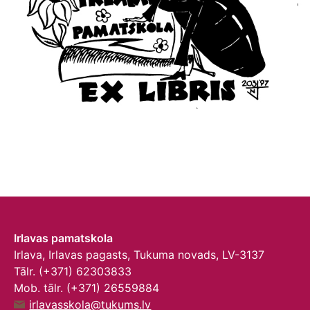
Irlavas pamatskola
Irlava, Irlavas pagasts, Tukuma novads, LV-3137
Tālr. (+371) 62303833
Mob. tālr. (+371) 26559884
irlavasskola@tukums.lv