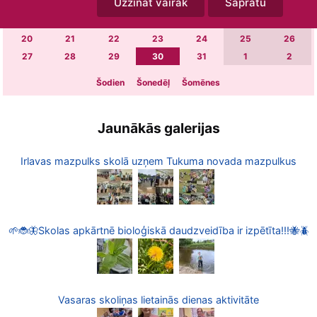
Uzzināt vairāk
Sapratu
6
7
8
9
10
11
12
13
14
15
16
17
18
19
20
21
22
23
24
25
26
27
28
29
30
31
1
2
Šodien
Šonedēļ
Šomēnes
Jaunākās galerijas
Irlavas mazpulks skolā uzņem Tukuma novada mazpulkus
🌱🐞🦋Skolas apkārtnē bioloģiskā daudzveidība ir izpētīta!!!🐝🪲
Vasaras skoliņas lietainās dienas aktivitāte