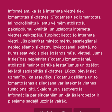
irlavasskola.lv
Informējam, ka šajā interneta vietnē tiek
izmantotas sīkdatnes. Sīkdatnes tiek izmantotas,
Skats :
lai nodrošinātu klientu vēlmēm atbilstošu
pakalpojumu kvalitāti un uzlabotu interneta
Aktuālie
Šodien
Šonedēļ
Šomēnes
vietnes veiktspēju. Turpinot lietot šo interneta
Arhīvs
vietni, Jūs piekrītat minēto mērķu sasniegšanai
nepieciešamo sīkdatņu izvietošanai iekārtā, no
kuras esat veicis pieslēgšanos mūsu vietnei. Jums
ir tiesības nepiekrist sīkdatņu izmantošanai,
atbilstoši mainot pārlūka iestatījumus un dzēšot
iekārtā saglabātās sīkdatnes. Lūdzu pievērsiet
uzmanību, ka atsevišķu sīkdatņu dzēšana un to
izmantošanas aizliegšana var ietekmēt vietnes
funkcionalitāti. Skaidra un visaptveroša
informācija par sīkdatnēm un kāt ās ierobežot ir
P
O
T
C
P
S
Sv
pieejams sadaļā uzzināt vairāk.
27
28
29
30
31
1
2