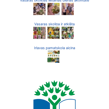
Vasaras skoliņas lietainās dienas aktivitāte
Vasaras skoliņa ir atklāta
Irlavas pamatskola aicina