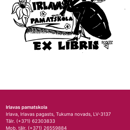
Irlavas pamatskola
Irlava, Irlavas pagasts, Tukuma novads, LV-3137
Tālr. (+371) 62303833
Mob. tālr. (+371) 26559884