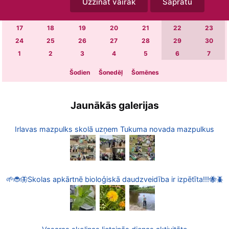
Uzzināt vairāk
Sapratu
3
4
5
6
7
8
9
10
11
12
13
14
15
16
17
18
19
20
21
22
23
24
25
26
27
28
29
30
1
2
3
4
5
6
7
Šodien
Šonedēļ
Šomēnes
Jaunākās galerijas
Irlavas mazpulks skolā uzņem Tukuma novada mazpulkus
🌱🐞🦋Skolas apkārtnē bioloģiskā daudzveidība ir izpētīta!!!🐝🪲