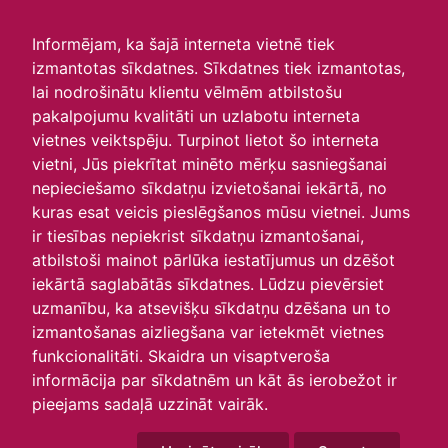
irlavasskola.lv
Informējam, ka šajā interneta vietnē tiek
izmantotas sīkdatnes. Sīkdatnes tiek izmantotas,
Skats :
lai nodrošinātu klientu vēlmēm atbilstošu
pakalpojumu kvalitāti un uzlabotu interneta
Aktuālie
Šodien
Šonedēļ
Šomēnes
vietnes veiktspēju. Turpinot lietot šo interneta
Arhīvs
vietni, Jūs piekrītat minēto mērķu sasniegšanai
nepieciešamo sīkdatņu izvietošanai iekārtā, no
kuras esat veicis pieslēgšanos mūsu vietnei. Jums
ir tiesības nepiekrist sīkdatņu izmantošanai,
atbilstoši mainot pārlūka iestatījumus un dzēšot
iekārtā saglabātās sīkdatnes. Lūdzu pievērsiet
uzmanību, ka atsevišķu sīkdatņu dzēšana un to
izmantošanas aizliegšana var ietekmēt vietnes
funkcionalitāti. Skaidra un visaptveroša
informācija par sīkdatnēm un kāt ās ierobežot ir
P
O
T
C
P
S
Sv
pieejams sadaļā uzzināt vairāk.
29
30
31
1
2
3
4