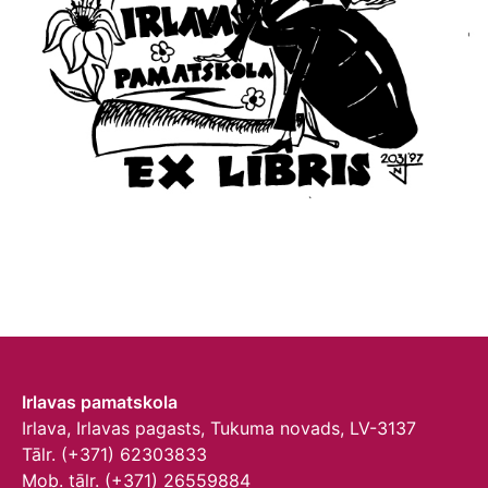
Irlavas pamatskola
Irlava, Irlavas pagasts, Tukuma novads, LV-3137
Tālr. (+371) 62303833
Mob. tālr. (+371) 26559884