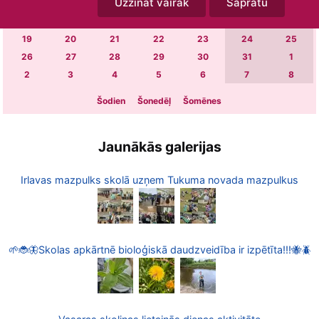
Uzzināt vairāk
Sapratu
5
6
7
8
9
10
11
12
13
14
15
16
17
18
19
20
21
22
23
24
25
26
27
28
29
30
31
1
2
3
4
5
6
7
8
Šodien
Šonedēļ
Šomēnes
Jaunākās galerijas
Irlavas mazpulks skolā uzņem Tukuma novada mazpulkus
🌱🐞🦋Skolas apkārtnē bioloģiskā daudzveidība ir izpētīta!!!🐝🪲