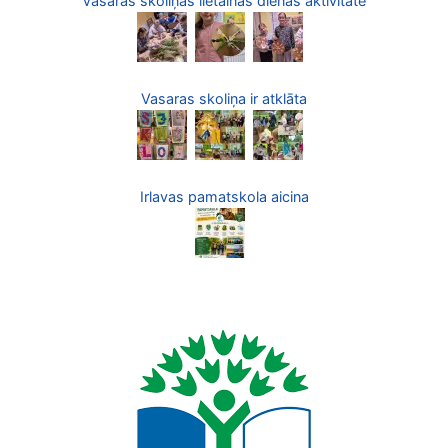
Vasaras skoliņas lietainās dienas aktivitāte
Vasaras skoliņa ir atklāta
Irlavas pamatskola aicina