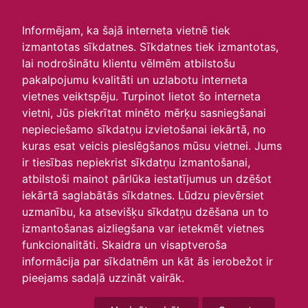
irlavasskola.lv
Informējam, ka šajā interneta vietnē tiek
izmantotas sīkdatnes. Sīkdatnes tiek izmantotas,
Skats :
lai nodrošinātu klientu vēlmēm atbilstošu
pakalpojumu kvalitāti un uzlabotu interneta
Aktuālie
Šodien
Šonedēļ
Šomēnes
vietnes veiktspēju. Turpinot lietot šo interneta
Arhīvs
vietni, Jūs piekrītat minēto mērķu sasniegšanai
nepieciešamo sīkdatņu izvietošanai iekārtā, no
kuras esat veicis pieslēgšanos mūsu vietnei. Jums
ir tiesības nepiekrist sīkdatņu izmantošanai,
atbilstoši mainot pārlūka iestatījumus un dzēšot
iekārtā saglabātās sīkdatnes. Lūdzu pievērsiet
uzmanību, ka atsevišķu sīkdatņu dzēšana un to
izmantošanas aizliegšana var ietekmēt vietnes
funkcionalitāti. Skaidra un visaptveroša
informācija par sīkdatnēm un kāt ās ierobežot ir
P
O
T
C
P
S
Sv
pieejams sadaļā uzzināt vairāk.
29
30
31
1
2
3
4