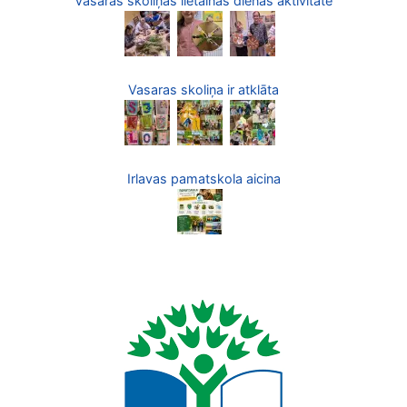
Vasaras skoliņas lietainās dienas aktivitāte
Vasaras skoliņa ir atklāta
Irlavas pamatskola aicina