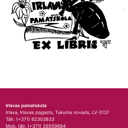
Irlavas pamatskola
Irlava, Irlavas pagasts, Tukuma novads, LV-3137
Tālr. (+371) 62303833
Mob. tālr. (+371) 26559884