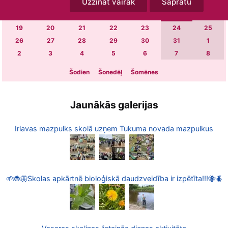
Uzzināt vairāk
Sapratu
5
6
7
8
9
10
11
12
13
14
15
16
17
18
19
20
21
22
23
24
25
26
27
28
29
30
31
1
2
3
4
5
6
7
8
Šodien
Šonedēļ
Šomēnes
Jaunākās galerijas
Irlavas mazpulks skolā uzņem Tukuma novada mazpulkus
🌱🐞🦋Skolas apkārtnē bioloģiskā daudzveidība ir izpētīta!!!🐝🪲