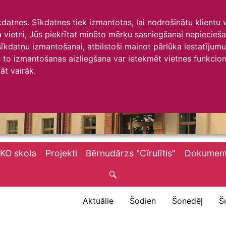
īkdatnes. Sīkdatnes tiek izmantotas, lai nodrošinātu klientu
ta vietni, Jūs piekrītat minēto mērķu sasniegšanai nepiecieš
 sīkdatņu izmantošanai, atbilstoši mainot pārlūka iestatīju
to izmantošanas aizliegšana var ietekmēt vietnes funkciona
āt vairāk.
KO skola
Projekti
Bērnudārzs "Cīrulītis"
Dokument
Aktuālie
Šodien
Šonedēļ
Š