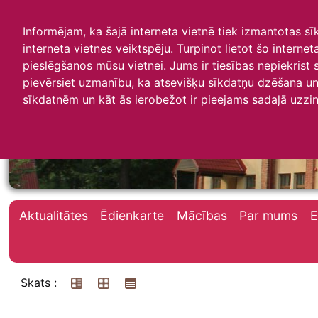
Informējam, ka šajā interneta vietnē tiek izmantotas s
interneta vietnes veiktspēju. Turpinot lietot šo interne
pieslēgšanos mūsu vietnei. Jums ir tiesības nepiekrist
pievērsiet uzmanību, ka atsevišķu sīkdatņu dzēšana un 
Irlavas skola
sīkdatnēm un kāt ās ierobežot ir pieejams sadaļā uzzin
Aktualitātes
Ēdienkarte
Mācības
Par mums
E
Skats :