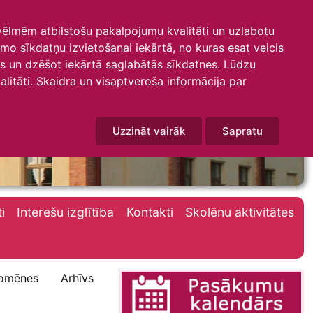
 vēlmēm atbilstošu pakalpojumu kvalitāti un uzlabotu
amo sīkdatņu izvietošanai iekārtā, no kuras esat veicis
mus un dzēšot iekārtā saglabātās sīkdatnes. Lūdzu
litāti. Skaidra un visaptveroša informācija par
Uzzināt vairāk
Sapratu
i
Interešu izglītība
Kontakti
Skolēnu aktivitātes
omēnes
Arhīvs