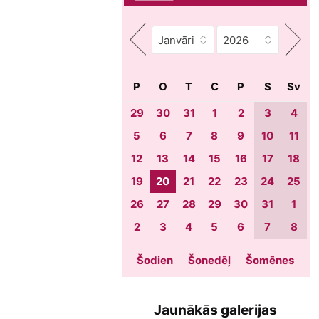
P
O
T
C
P
S
Sv
29
30
31
1
2
3
4
5
6
7
8
9
10
11
12
13
14
15
16
17
18
19
20
21
22
23
24
25
26
27
28
29
30
31
1
2
3
4
5
6
7
8
Šodien
Šonedēļ
Šomēnes
Jaunākās galerijas