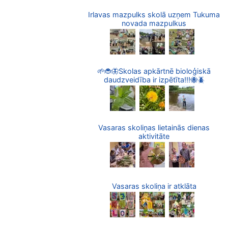
Irlavas mazpulks skolā uzņem Tukuma
novada mazpulkus
🌱🐞🦋Skolas apkārtnē bioloģiskā
daudzveidība ir izpētīta!!!🐝🪲
Vasaras skoliņas lietainās dienas
aktivitāte
Vasaras skoliņa ir atklāta