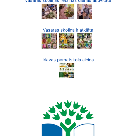
Vasaras skoliņas lietainās dienas aktivitāte
Vasaras skoliņa ir atklāta
Irlavas pamatskola aicina