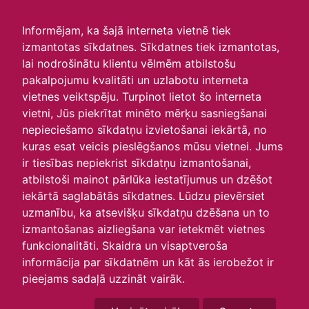
irlavasskola.lv
Informējam, ka šajā interneta vietnē tiek
izmantotas sīkdatnes. Sīkdatnes tiek izmantotas,
Skats :
lai nodrošinātu klientu vēlmēm atbilstošu
pakalpojumu kvalitāti un uzlabotu interneta
Aktuālie
Šodien
Šonedēļ
Šomēnes
vietnes veiktspēju. Turpinot lietot šo interneta
Arhīvs
vietni, Jūs piekrītat minēto mērķu sasniegšanai
nepieciešamo sīkdatņu izvietošanai iekārtā, no
kuras esat veicis pieslēgšanos mūsu vietnei. Jums
ir tiesības nepiekrist sīkdatņu izmantošanai,
atbilstoši mainot pārlūka iestatījumus un dzēšot
iekārtā saglabātās sīkdatnes. Lūdzu pievērsiet
uzmanību, ka atsevišķu sīkdatņu dzēšana un to
izmantošanas aizliegšana var ietekmēt vietnes
funkcionalitāti. Skaidra un visaptveroša
informācija par sīkdatnēm un kāt ās ierobežot ir
P
O
T
C
P
S
Sv
pieejams sadaļā uzzināt vairāk.
29
30
31
1
2
3
4