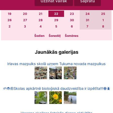
Uzzināt vairāk
Sapratu
5
6
7
8
9
10
11
12
13
14
15
16
17
18
19
20
21
22
23
24
25
26
27
28
29
30
31
1
2
3
4
5
6
7
8
Šodien
Šonedēļ
Šomēnes
Jaunākās galerijas
Irlavas mazpulks skolā uzņem Tukuma novada mazpulkus
🌱🐞🦋Skolas apkārtnē bioloģiskā daudzveidība ir izpētīta!!!🐝🪲