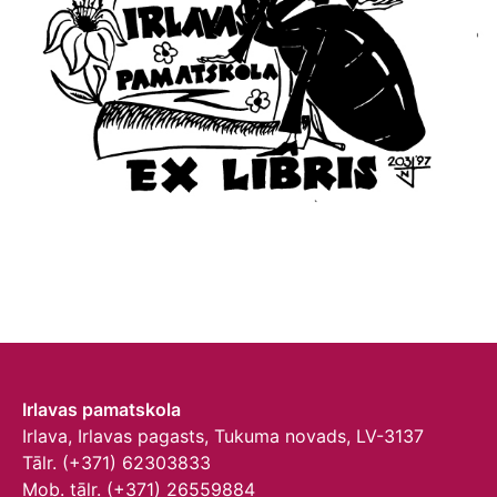
Irlavas pamatskola
Irlava, Irlavas pagasts, Tukuma novads, LV-3137
Tālr. (+371) 62303833
Mob. tālr. (+371) 26559884