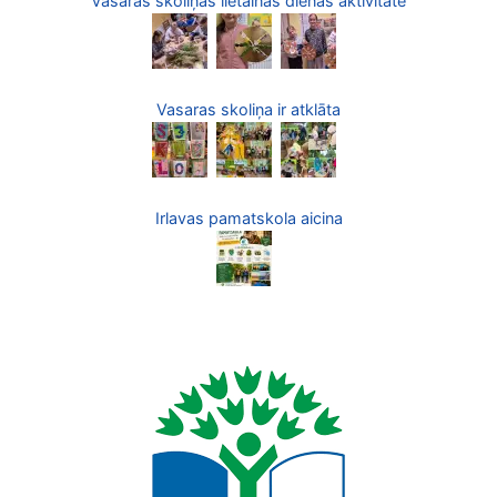
Vasaras skoliņas lietainās dienas aktivitāte
Vasaras skoliņa ir atklāta
Irlavas pamatskola aicina