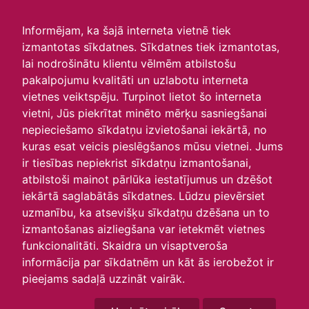
irlavasskola.lv
Informējam, ka šajā interneta vietnē tiek
izmantotas sīkdatnes. Sīkdatnes tiek izmantotas,
Skats :
lai nodrošinātu klientu vēlmēm atbilstošu
pakalpojumu kvalitāti un uzlabotu interneta
Aktuālie
Šodien
Šonedēļ
Šomēnes
vietnes veiktspēju. Turpinot lietot šo interneta
Arhīvs
vietni, Jūs piekrītat minēto mērķu sasniegšanai
nepieciešamo sīkdatņu izvietošanai iekārtā, no
kuras esat veicis pieslēgšanos mūsu vietnei. Jums
ir tiesības nepiekrist sīkdatņu izmantošanai,
atbilstoši mainot pārlūka iestatījumus un dzēšot
iekārtā saglabātās sīkdatnes. Lūdzu pievērsiet
uzmanību, ka atsevišķu sīkdatņu dzēšana un to
izmantošanas aizliegšana var ietekmēt vietnes
funkcionalitāti. Skaidra un visaptveroša
informācija par sīkdatnēm un kāt ās ierobežot ir
P
O
T
C
P
S
Sv
pieejams sadaļā uzzināt vairāk.
29
30
31
1
2
3
4