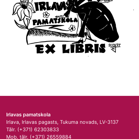
Irlavas pamatskola
Irlava, Irlavas pagasts, Tukuma novads, LV-3137
Tālr. (+371) 62303833
Mob. tālr. (+371) 26559884