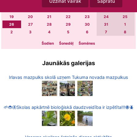
Uzzināt vairāk
Sapratu
5
6
7
8
9
10
11
12
13
14
15
16
17
18
19
20
21
22
23
24
25
26
27
28
29
30
31
1
2
3
4
5
6
7
8
Šodien
Šonedēļ
Šomēnes
Jaunākās galerijas
Irlavas mazpulks skolā uzņem Tukuma novada mazpulkus
🌱🐞🦋Skolas apkārtnē bioloģiskā daudzveidība ir izpētīta!!!🐝🪲