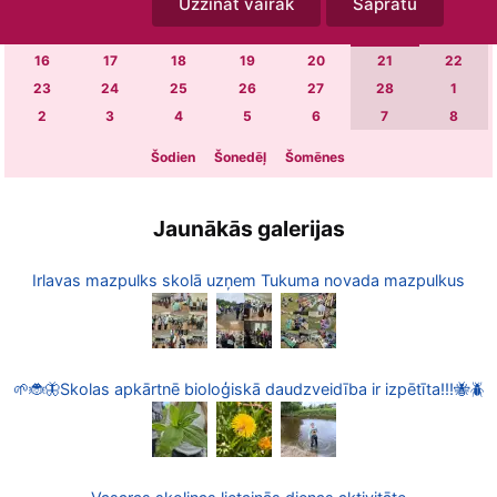
Uzzināt vairāk
Sapratu
2
3
4
5
6
7
8
9
10
11
12
13
14
15
16
17
18
19
20
21
22
23
24
25
26
27
28
1
2
3
4
5
6
7
8
Šodien
Šonedēļ
Šomēnes
Jaunākās galerijas
Irlavas mazpulks skolā uzņem Tukuma novada mazpulkus
🌱🐞🦋Skolas apkārtnē bioloģiskā daudzveidība ir izpētīta!!!🐝🪲