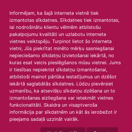
irlavasskola.lv
Informējam, ka šajā interneta vietnē tiek
izmantotas sīkdatnes. Sīkdatnes tiek izmantotas,
Skats :
lai nodrošinātu klientu vēlmēm atbilstošu
pakalpojumu kvalitāti un uzlabotu interneta
Aktuālie
Šodien
Šonedēļ
Šomēnes
vietnes veiktspēju. Turpinot lietot šo interneta
Arhīvs
vietni, Jūs piekrītat minēto mērķu sasniegšanai
nepieciešamo sīkdatņu izvietošanai iekārtā, no
kuras esat veicis pieslēgšanos mūsu vietnei. Jums
ir tiesības nepiekrist sīkdatņu izmantošanai,
atbilstoši mainot pārlūka iestatījumus un dzēšot
iekārtā saglabātās sīkdatnes. Lūdzu pievērsiet
uzmanību, ka atsevišķu sīkdatņu dzēšana un to
izmantošanas aizliegšana var ietekmēt vietnes
funkcionalitāti. Skaidra un visaptveroša
informācija par sīkdatnēm un kāt ās ierobežot ir
P
O
T
C
P
S
Sv
pieejams sadaļā uzzināt vairāk.
26
27
28
29
30
31
1