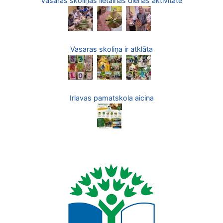
Vasaras skoliņas lietainās dienas aktivitāte
Vasaras skoliņa ir atklāta
Irlavas pamatskola aicina