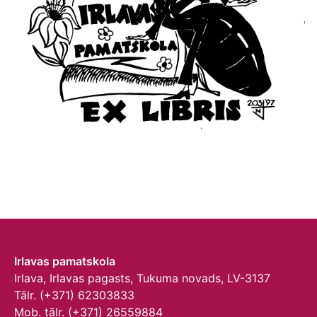
Irlavas pamatskola
Irlava, Irlavas pagasts, Tukuma novads, LV-3137
Tālr. (+371) 62303833
Mob. tālr. (+371) 26559884