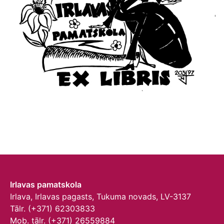
Irlavas pamatskola
Irlava, Irlavas pagasts, Tukuma novads, LV-3137
Tālr. (+371) 62303833
Mob. tālr. (+371) 26559884