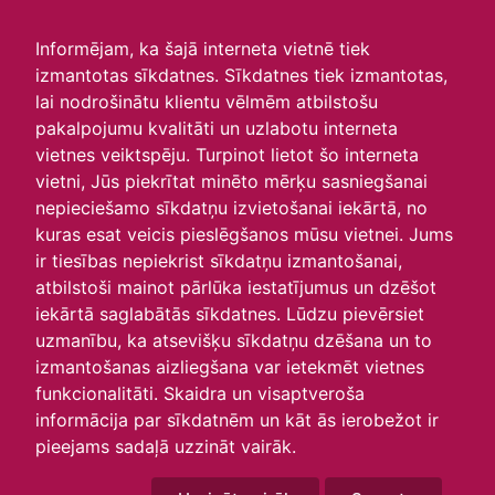
irlavasskola.lv
Informējam, ka šajā interneta vietnē tiek
izmantotas sīkdatnes. Sīkdatnes tiek izmantotas,
Skats :
lai nodrošinātu klientu vēlmēm atbilstošu
pakalpojumu kvalitāti un uzlabotu interneta
Aktuālie
Šodien
Šonedēļ
Šomēnes
vietnes veiktspēju. Turpinot lietot šo interneta
Arhīvs
vietni, Jūs piekrītat minēto mērķu sasniegšanai
nepieciešamo sīkdatņu izvietošanai iekārtā, no
kuras esat veicis pieslēgšanos mūsu vietnei. Jums
ir tiesības nepiekrist sīkdatņu izmantošanai,
atbilstoši mainot pārlūka iestatījumus un dzēšot
iekārtā saglabātās sīkdatnes. Lūdzu pievērsiet
uzmanību, ka atsevišķu sīkdatņu dzēšana un to
izmantošanas aizliegšana var ietekmēt vietnes
funkcionalitāti. Skaidra un visaptveroša
informācija par sīkdatnēm un kāt ās ierobežot ir
P
O
T
C
P
S
Sv
pieejams sadaļā uzzināt vairāk.
26
27
28
29
30
31
1