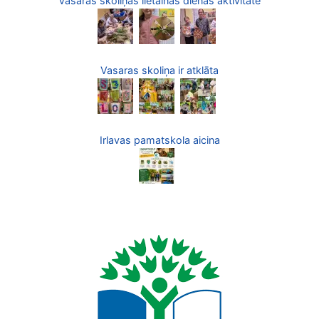
Vasaras skoliņas lietainās dienas aktivitāte
Vasaras skoliņa ir atklāta
Irlavas pamatskola aicina