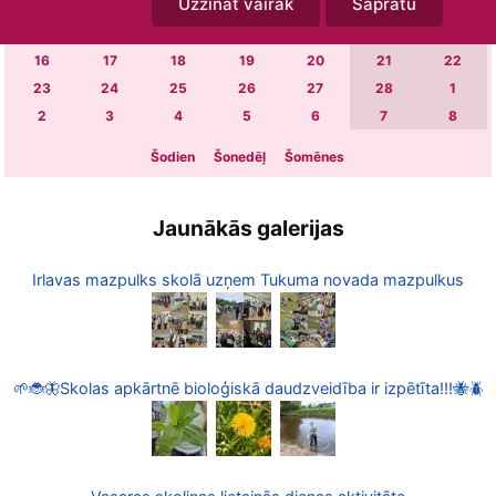
Uzzināt vairāk
Sapratu
2
3
4
5
6
7
8
9
10
11
12
13
14
15
16
17
18
19
20
21
22
23
24
25
26
27
28
1
2
3
4
5
6
7
8
Šodien
Šonedēļ
Šomēnes
Jaunākās galerijas
Irlavas mazpulks skolā uzņem Tukuma novada mazpulkus
🌱🐞🦋Skolas apkārtnē bioloģiskā daudzveidība ir izpētīta!!!🐝🪲