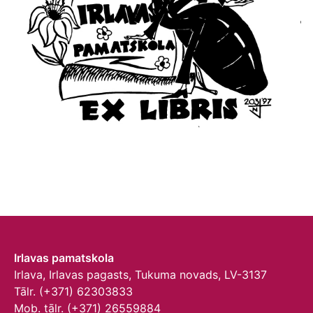
Irlavas pamatskola
Irlava, Irlavas pagasts, Tukuma novads, LV-3137
Tālr. (+371) 62303833
Mob. tālr. (+371) 26559884