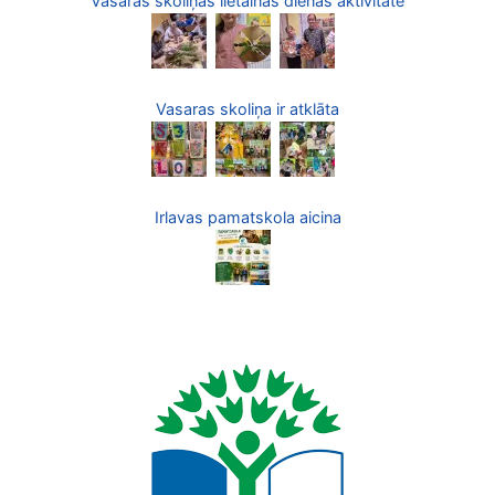
Vasaras skoliņas lietainās dienas aktivitāte
Vasaras skoliņa ir atklāta
Irlavas pamatskola aicina