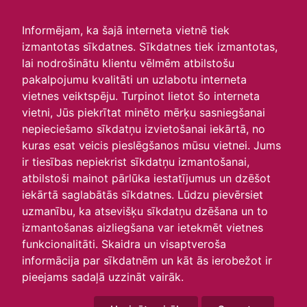
irlavasskola.lv
Informējam, ka šajā interneta vietnē tiek
izmantotas sīkdatnes. Sīkdatnes tiek izmantotas,
Skats :
lai nodrošinātu klientu vēlmēm atbilstošu
pakalpojumu kvalitāti un uzlabotu interneta
Aktuālie
Šodien
Šonedēļ
Šomēnes
vietnes veiktspēju. Turpinot lietot šo interneta
Arhīvs
vietni, Jūs piekrītat minēto mērķu sasniegšanai
nepieciešamo sīkdatņu izvietošanai iekārtā, no
kuras esat veicis pieslēgšanos mūsu vietnei. Jums
ir tiesības nepiekrist sīkdatņu izmantošanai,
atbilstoši mainot pārlūka iestatījumus un dzēšot
iekārtā saglabātās sīkdatnes. Lūdzu pievērsiet
uzmanību, ka atsevišķu sīkdatņu dzēšana un to
izmantošanas aizliegšana var ietekmēt vietnes
funkcionalitāti. Skaidra un visaptveroša
informācija par sīkdatnēm un kāt ās ierobežot ir
P
O
T
C
P
S
Sv
pieejams sadaļā uzzināt vairāk.
26
27
28
29
30
31
1