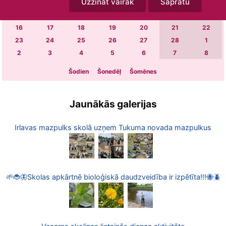
Uzzināt vairāk
Sapratu
2
3
4
5
6
7
8
9
10
11
12
13
14
15
16
17
18
19
20
21
22
23
24
25
26
27
28
1
2
3
4
5
6
7
8
Šodien
Šonedēļ
Šomēnes
Jaunākās galerijas
Irlavas mazpulks skolā uzņem Tukuma novada mazpulkus
🌱🐞🦋Skolas apkārtnē bioloģiskā daudzveidība ir izpētīta!!!🐝🪲