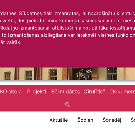
īkdatnes. Sīkdatnes tiek izmantotas, lai nodrošinātu klientu
ta vietni, Jūs piekrītat minēto mērķu sasniegšanai nepiecieš
 sīkdatņu izmantošanai, atbilstoši mainot pārlūka iestatīju
to izmantošanas aizliegšana var ietekmēt vietnes funkciona
āt vairāk.
KO skola
Projekti
Bērnudārzs "Cīrulītis"
Dokument
Aktuālie
Šodien
Šonedēļ
Š