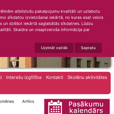
 vēlmēm atbilstošu pakalpojumu kvalitāti un uzlabotu
amo sīkdatņu izvietošanai iekārtā, no kuras esat veicis
mus un dzēšot iekārtā saglabātās sīkdatnes. Lūdzu
litāti. Skaidra un visaptveroša informācija par
Uzzināt vairāk
Sapratu
i
Interešu izglītība
Kontakti
Skolēnu aktivitātes
omēnes
Arhīvs