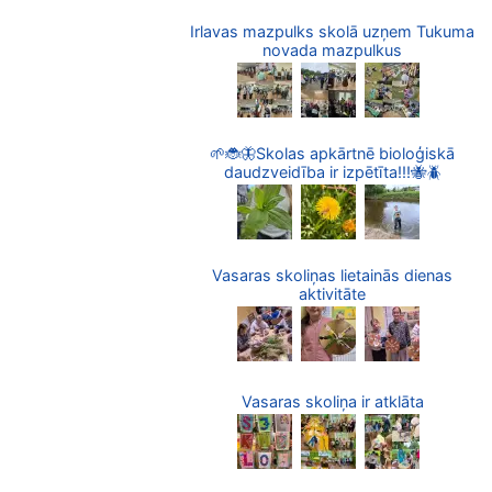
Irlavas mazpulks skolā uzņem Tukuma
novada mazpulkus
🌱🐞🦋Skolas apkārtnē bioloģiskā
daudzveidība ir izpētīta!!!🐝🪲
Vasaras skoliņas lietainās dienas
aktivitāte
Vasaras skoliņa ir atklāta