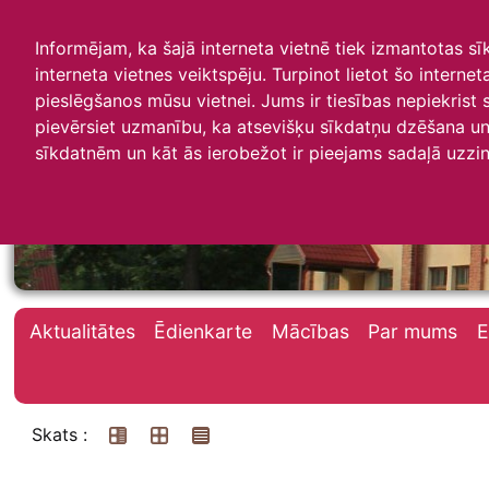
Informējam, ka šajā interneta vietnē tiek izmantotas s
interneta vietnes veiktspēju. Turpinot lietot šo interne
pieslēgšanos mūsu vietnei. Jums ir tiesības nepiekrist
pievērsiet uzmanību, ka atsevišķu sīkdatņu dzēšana un 
Irlavas skola
sīkdatnēm un kāt ās ierobežot ir pieejams sadaļā uzzin
Aktualitātes
Ēdienkarte
Mācības
Par mums
E
Skats :