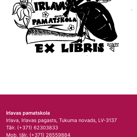
Irlavas pamatskola
Irlava, Irlavas pagasts, Tukuma novads, LV-3137
Tālr. (+371) 62303833
Mob. tālr. (+371) 26559884