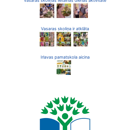
Vasaras skoliņas lietainās dienas aktivitāte
Vasaras skoliņa ir atklāta
Irlavas pamatskola aicina