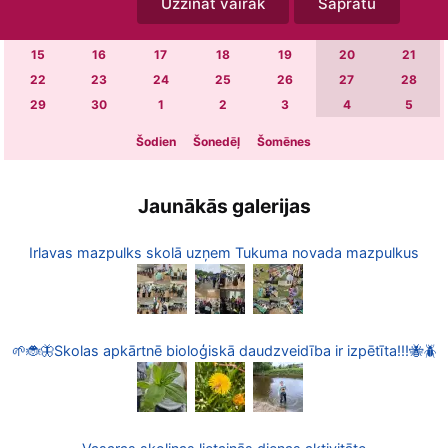
Uzzināt vairāk
Sapratu
1
2
3
4
5
6
7
8
9
10
11
12
13
14
15
16
17
18
19
20
21
22
23
24
25
26
27
28
29
30
1
2
3
4
5
Šodien
Šonedēļ
Šomēnes
Jaunākās galerijas
Irlavas mazpulks skolā uzņem Tukuma novada mazpulkus
🌱🐞🦋Skolas apkārtnē bioloģiskā daudzveidība ir izpētīta!!!🐝🪲