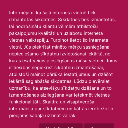
irlavasskola.lv
Informējam, ka šajā interneta vietnē tiek
izmantotas sīkdatnes. Sīkdatnes tiek izmantotas,
Skats :
lai nodrošinātu klientu vēlmēm atbilstošu
pakalpojumu kvalitāti un uzlabotu interneta
Aktuālie
Šodien
Šonedēļ
Šomēnes
vietnes veiktspēju. Turpinot lietot šo interneta
Arhīvs
vietni, Jūs piekrītat minēto mērķu sasniegšanai
nepieciešamo sīkdatņu izvietošanai iekārtā, no
kuras esat veicis pieslēgšanos mūsu vietnei. Jums
ir tiesības nepiekrist sīkdatņu izmantošanai,
atbilstoši mainot pārlūka iestatījumus un dzēšot
iekārtā saglabātās sīkdatnes. Lūdzu pievērsiet
uzmanību, ka atsevišķu sīkdatņu dzēšana un to
izmantošanas aizliegšana var ietekmēt vietnes
funkcionalitāti. Skaidra un visaptveroša
informācija par sīkdatnēm un kāt ās ierobežot ir
P
O
T
C
P
S
Sv
pieejams sadaļā uzzināt vairāk.
25
26
27
28
29
30
31