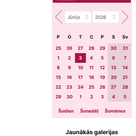
P
O
T
C
P
S
Sv
25
26
27
28
29
30
31
1
2
3
4
5
6
7
8
9
10
11
12
13
14
15
16
17
18
19
20
21
22
23
24
25
26
27
28
29
30
1
2
3
4
5
Šodien
Šonedēļ
Šomēnes
Jaunākās galerijas