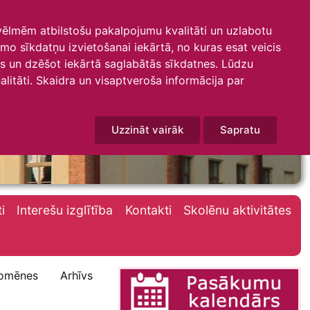
 vēlmēm atbilstošu pakalpojumu kvalitāti un uzlabotu
amo sīkdatņu izvietošanai iekārtā, no kuras esat veicis
mus un dzēšot iekārtā saglabātās sīkdatnes. Lūdzu
litāti. Skaidra un visaptveroša informācija par
Uzzināt vairāk
Sapratu
i
Interešu izglītība
Kontakti
Skolēnu aktivitātes
omēnes
Arhīvs