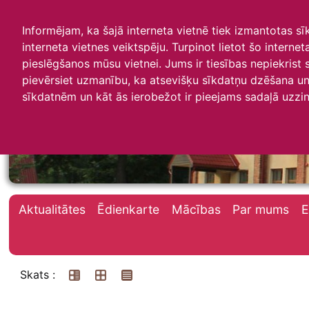
Informējam, ka šajā interneta vietnē tiek izmantotas s
interneta vietnes veiktspēju. Turpinot lietot šo interne
pieslēgšanos mūsu vietnei. Jums ir tiesības nepiekrist
pievērsiet uzmanību, ka atsevišķu sīkdatņu dzēšana un 
Irlavas skola
sīkdatnēm un kāt ās ierobežot ir pieejams sadaļā uzzin
Aktualitātes
Ēdienkarte
Mācības
Par mums
E
Skats :