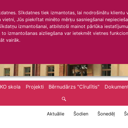
īkdatnes. Sīkdatnes tiek izmantotas, lai nodrošinātu klientu
ta vietni, Jūs piekrītat minēto mērķu sasniegšanai nepiecieš
 sīkdatņu izmantošanai, atbilstoši mainot pārlūka iestatīju
to izmantošanas aizliegšana var ietekmēt vietnes funkciona
āt vairāk.
KO skola
Projekti
Bērnudārzs "Cīrulītis"
Dokument
Aktuālie
Šodien
Šonedēļ
Š