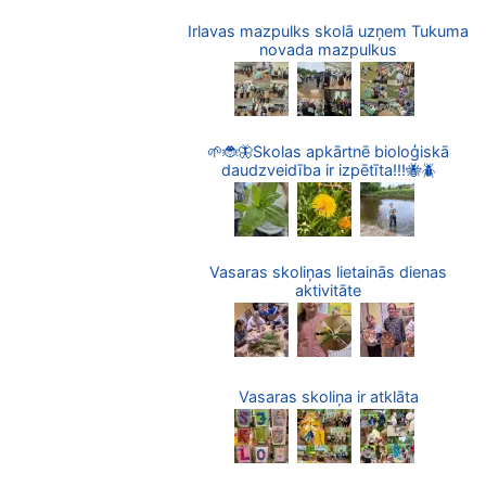
Irlavas mazpulks skolā uzņem Tukuma
novada mazpulkus
🌱🐞🦋Skolas apkārtnē bioloģiskā
daudzveidība ir izpētīta!!!🐝🪲
Vasaras skoliņas lietainās dienas
aktivitāte
Vasaras skoliņa ir atklāta