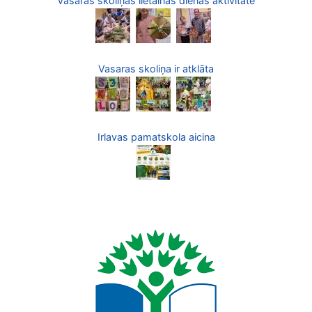
Vasaras skoliņas lietainās dienas aktivitāte
Vasaras skoliņa ir atklāta
Irlavas pamatskola aicina