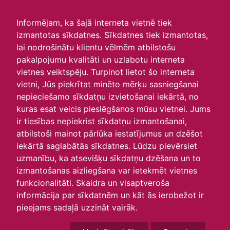
irlavasskola.lv
Informējam, ka šajā interneta vietnē tiek
izmantotas sīkdatnes. Sīkdatnes tiek izmantotas,
Skats :
lai nodrošinātu klientu vēlmēm atbilstošu
pakalpojumu kvalitāti un uzlabotu interneta
Aktuālie
Šodien
Šonedēļ
Šomēnes
vietnes veiktspēju. Turpinot lietot šo interneta
Arhīvs
vietni, Jūs piekrītat minēto mērķu sasniegšanai
nepieciešamo sīkdatņu izvietošanai iekārtā, no
kuras esat veicis pieslēgšanos mūsu vietnei. Jums
ir tiesības nepiekrist sīkdatņu izmantošanai,
atbilstoši mainot pārlūka iestatījumus un dzēšot
iekārtā saglabātās sīkdatnes. Lūdzu pievērsiet
uzmanību, ka atsevišķu sīkdatņu dzēšana un to
izmantošanas aizliegšana var ietekmēt vietnes
funkcionalitāti. Skaidra un visaptveroša
informācija par sīkdatnēm un kāt ās ierobežot ir
P
O
T
C
P
S
Sv
pieejams sadaļā uzzināt vairāk.
25
26
27
28
29
30
31