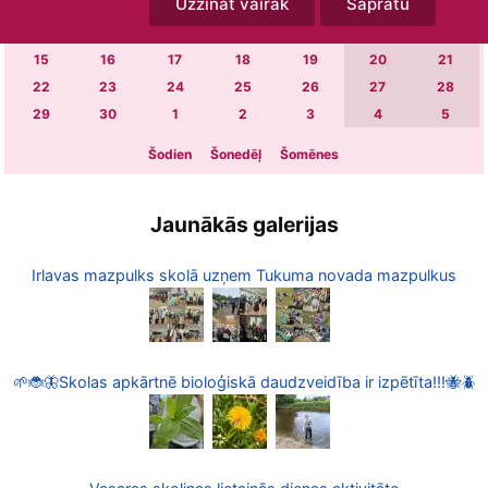
Uzzināt vairāk
Sapratu
1
2
3
4
5
6
7
8
9
10
11
12
13
14
15
16
17
18
19
20
21
22
23
24
25
26
27
28
29
30
1
2
3
4
5
Šodien
Šonedēļ
Šomēnes
Jaunākās galerijas
Irlavas mazpulks skolā uzņem Tukuma novada mazpulkus
🌱🐞🦋Skolas apkārtnē bioloģiskā daudzveidība ir izpētīta!!!🐝🪲