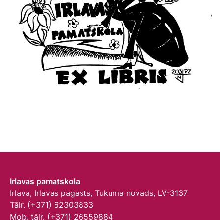
Irlavas pamatskola
Irlava, Irlavas pagasts, Tukuma novads, LV-3137
Tālr. (+371) 62303833
Mob. tālr. (+371) 26559884