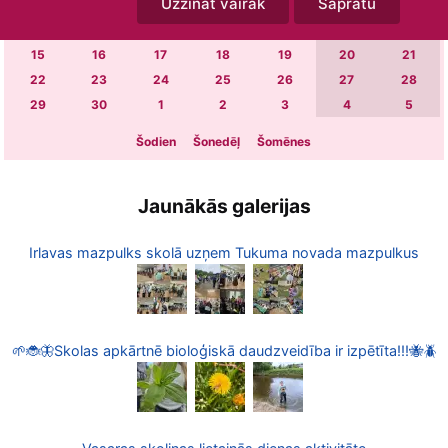
Uzzināt vairāk
Sapratu
1
2
3
4
5
6
7
8
9
10
11
12
13
14
15
16
17
18
19
20
21
22
23
24
25
26
27
28
29
30
1
2
3
4
5
Šodien
Šonedēļ
Šomēnes
Jaunākās galerijas
Irlavas mazpulks skolā uzņem Tukuma novada mazpulkus
🌱🐞🦋Skolas apkārtnē bioloģiskā daudzveidība ir izpētīta!!!🐝🪲