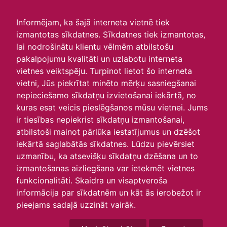
irlavasskola.lv
Informējam, ka šajā interneta vietnē tiek
izmantotas sīkdatnes. Sīkdatnes tiek izmantotas,
Skats :
lai nodrošinātu klientu vēlmēm atbilstošu
pakalpojumu kvalitāti un uzlabotu interneta
Aktuālie
Šodien
Šonedēļ
Šomēnes
vietnes veiktspēju. Turpinot lietot šo interneta
Arhīvs
vietni, Jūs piekrītat minēto mērķu sasniegšanai
nepieciešamo sīkdatņu izvietošanai iekārtā, no
kuras esat veicis pieslēgšanos mūsu vietnei. Jums
ir tiesības nepiekrist sīkdatņu izmantošanai,
atbilstoši mainot pārlūka iestatījumus un dzēšot
iekārtā saglabātās sīkdatnes. Lūdzu pievērsiet
uzmanību, ka atsevišķu sīkdatņu dzēšana un to
izmantošanas aizliegšana var ietekmēt vietnes
funkcionalitāti. Skaidra un visaptveroša
informācija par sīkdatnēm un kāt ās ierobežot ir
P
O
T
C
P
S
Sv
pieejams sadaļā uzzināt vairāk.
25
26
27
28
29
30
31