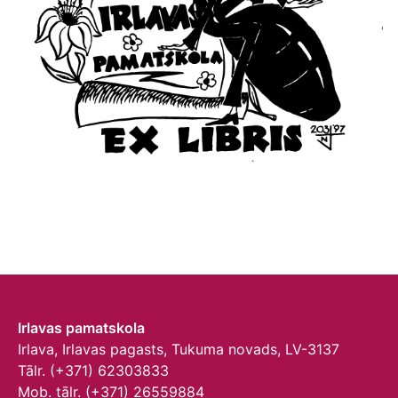
Irlavas pamatskola
Irlava, Irlavas pagasts, Tukuma novads, LV-3137
Tālr. (+371) 62303833
Mob. tālr. (+371) 26559884