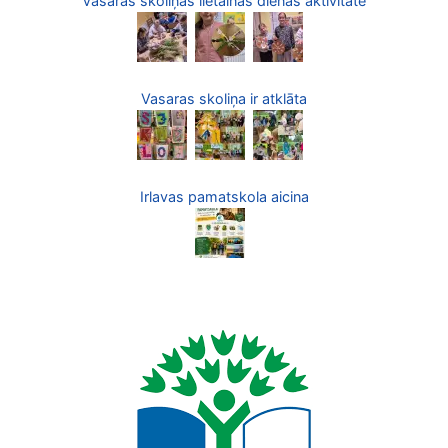
Vasaras skoliņas lietainās dienas aktivitāte
Vasaras skoliņa ir atklāta
Irlavas pamatskola aicina