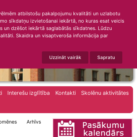
 vēlmēm atbilstošu pakalpojumu kvalitāti un uzlabotu
amo sīkdatņu izvietošanai iekārtā, no kuras esat veicis
mus un dzēšot iekārtā saglabātās sīkdatnes. Lūdzu
litāti. Skaidra un visaptveroša informācija par
Uzzināt vairāk
Sapratu
i
Interešu izglītība
Kontakti
Skolēnu aktivitātes
omēnes
Arhīvs