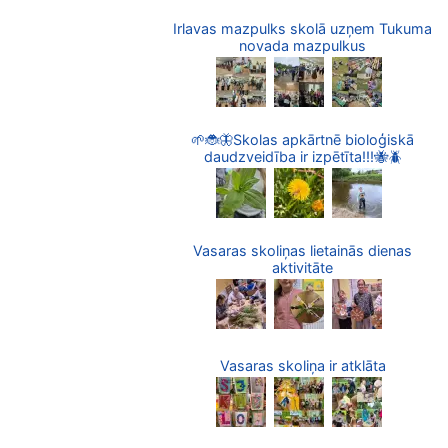
Irlavas mazpulks skolā uzņem Tukuma
novada mazpulkus
🌱🐞🦋Skolas apkārtnē bioloģiskā
daudzveidība ir izpētīta!!!🐝🪲
Vasaras skoliņas lietainās dienas
aktivitāte
Vasaras skoliņa ir atklāta