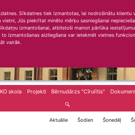
īkdatnes. Sīkdatnes tiek izmantotas, lai nodrošinātu klientu
ta vietni, Jūs piekrītat minēto mērķu sasniegšanai nepiecieš
 sīkdatņu izmantošanai, atbilstoši mainot pārlūka iestatīju
to izmantošanas aizliegšana var ietekmēt vietnes funkciona
āt vairāk.
KO skola
Projekti
Bērnudārzs "Cīrulītis"
Dokument
Aktuālie
Šodien
Šonedēļ
Š