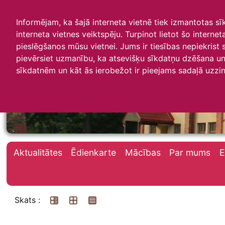
Informējam, ka šajā interneta vietnē tiek izmantotas s
interneta vietnes veiktspēju. Turpinot lietot šo interne
pieslēgšanos mūsu vietnei. Jums ir tiesības nepiekrist
pievērsiet uzmanību, ka atsevišķu sīkdatņu dzēšana un 
Irlavas skola
sīkdatnēm un kāt ās ierobežot ir pieejams sadaļā uzzin
Aktualitātes
Ēdienkarte
Mācības
Par mums
E
Skats :