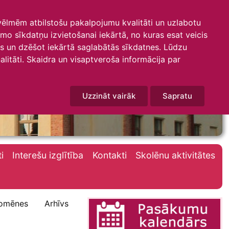
 vēlmēm atbilstošu pakalpojumu kvalitāti un uzlabotu
amo sīkdatņu izvietošanai iekārtā, no kuras esat veicis
mus un dzēšot iekārtā saglabātās sīkdatnes. Lūdzu
litāti. Skaidra un visaptveroša informācija par
Uzzināt vairāk
Sapratu
i
Interešu izglītība
Kontakti
Skolēnu aktivitātes
omēnes
Arhīvs