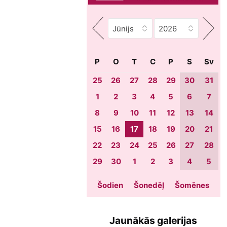
P
O
T
C
P
S
Sv
25
26
27
28
29
30
31
1
2
3
4
5
6
7
8
9
10
11
12
13
14
15
16
17
18
19
20
21
22
23
24
25
26
27
28
29
30
1
2
3
4
5
Šodien
Šonedēļ
Šomēnes
Jaunākās galerijas