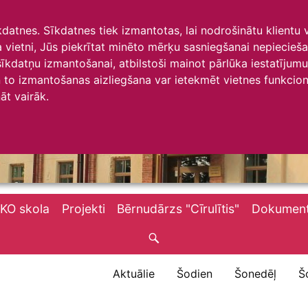
īkdatnes. Sīkdatnes tiek izmantotas, lai nodrošinātu klientu
ta vietni, Jūs piekrītat minēto mērķu sasniegšanai nepiecieš
 sīkdatņu izmantošanai, atbilstoši mainot pārlūka iestatīju
to izmantošanas aizliegšana var ietekmēt vietnes funkciona
āt vairāk.
KO skola
Projekti
Bērnudārzs "Cīrulītis"
Dokument
Aktuālie
Šodien
Šonedēļ
Š