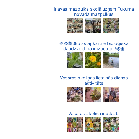
Irlavas mazpulks skolā uzņem Tukuma
novada mazpulkus
🌱🐞🦋Skolas apkārtnē bioloģiskā
daudzveidība ir izpētīta!!!🐝🪲
Vasaras skoliņas lietainās dienas
aktivitāte
Vasaras skoliņa ir atklāta