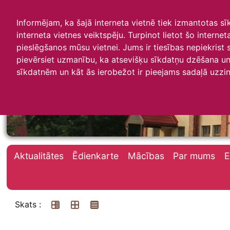
Informējam, ka šajā interneta vietnē tiek izmantotas s
interneta vietnes veiktspēju. Turpinot lietot šo interne
pieslēgšanos mūsu vietnei. Jums ir tiesības nepiekrist
pievērsiet uzmanību, ka atsevišķu sīkdatņu dzēšana un 
Irlavas skola
sīkdatnēm un kāt ās ierobežot ir pieejams sadaļā uzzin
Aktualitātes
Ēdienkarte
Mācības
Par mums
E
Skats :