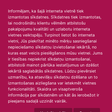
irlavasskola.lv
Informējam, ka šajā interneta vietnē tiek
izmantotas sīkdatnes. Sīkdatnes tiek izmantotas,
Skats :
lai nodrošinātu klientu vēlmēm atbilstošu
pakalpojumu kvalitāti un uzlabotu interneta
Aktuālie
Šodien
Šonedēļ
Šomēnes
vietnes veiktspēju. Turpinot lietot šo interneta
Arhīvs
vietni, Jūs piekrītat minēto mērķu sasniegšanai
nepieciešamo sīkdatņu izvietošanai iekārtā, no
kuras esat veicis pieslēgšanos mūsu vietnei. Jums
ir tiesības nepiekrist sīkdatņu izmantošanai,
atbilstoši mainot pārlūka iestatījumus un dzēšot
iekārtā saglabātās sīkdatnes. Lūdzu pievērsiet
uzmanību, ka atsevišķu sīkdatņu dzēšana un to
izmantošanas aizliegšana var ietekmēt vietnes
funkcionalitāti. Skaidra un visaptveroša
informācija par sīkdatnēm un kāt ās ierobežot ir
P
O
T
C
P
S
Sv
pieejams sadaļā uzzināt vairāk.
29
30
1
2
3
4
5