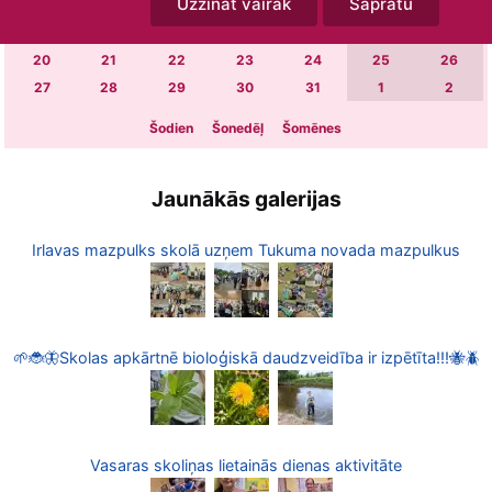
Uzzināt vairāk
Sapratu
6
7
8
9
10
11
12
13
14
15
16
17
18
19
20
21
22
23
24
25
26
27
28
29
30
31
1
2
Šodien
Šonedēļ
Šomēnes
Jaunākās galerijas
Irlavas mazpulks skolā uzņem Tukuma novada mazpulkus
🌱🐞🦋Skolas apkārtnē bioloģiskā daudzveidība ir izpētīta!!!🐝🪲
Vasaras skoliņas lietainās dienas aktivitāte