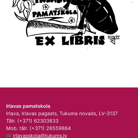
Irlavas pamatskola
Irlava, Irlavas pagasts, Tukuma novads, LV-3137
Tālr. (+371) 62303833
Mob. tālr. (+371) 26559884
irlavasskola@tukums.lv