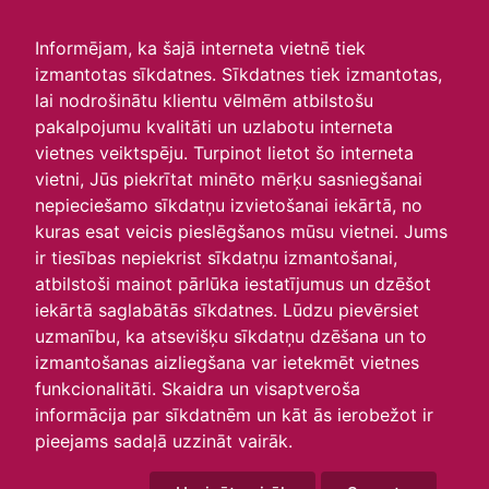
irlavasskola.lv
Informējam, ka šajā interneta vietnē tiek
izmantotas sīkdatnes. Sīkdatnes tiek izmantotas,
Skats :
lai nodrošinātu klientu vēlmēm atbilstošu
pakalpojumu kvalitāti un uzlabotu interneta
Aktuālie
Šodien
Šonedēļ
Šomēnes
vietnes veiktspēju. Turpinot lietot šo interneta
Arhīvs
vietni, Jūs piekrītat minēto mērķu sasniegšanai
nepieciešamo sīkdatņu izvietošanai iekārtā, no
kuras esat veicis pieslēgšanos mūsu vietnei. Jums
ir tiesības nepiekrist sīkdatņu izmantošanai,
atbilstoši mainot pārlūka iestatījumus un dzēšot
iekārtā saglabātās sīkdatnes. Lūdzu pievērsiet
uzmanību, ka atsevišķu sīkdatņu dzēšana un to
izmantošanas aizliegšana var ietekmēt vietnes
funkcionalitāti. Skaidra un visaptveroša
informācija par sīkdatnēm un kāt ās ierobežot ir
P
O
T
C
P
S
Sv
pieejams sadaļā uzzināt vairāk.
29
30
1
2
3
4
5