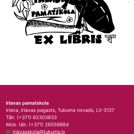
Irlavas pamatskola
Irlava, Irlavas pagasts, Tukuma novads, LV-3137
Tālr. (+371) 62303833
Mob. tālr. (+371) 26559884
irlavasskola@tukums.lv