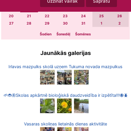
Uzzināt vairāk
Sapratu
6
7
8
9
10
11
12
13
14
15
16
17
18
19
20
21
22
23
24
25
26
27
28
29
30
31
1
2
Šodien
Šonedēļ
Šomēnes
Jaunākās galerijas
Irlavas mazpulks skolā uzņem Tukuma novada mazpulkus
🌱🐞🦋Skolas apkārtnē bioloģiskā daudzveidība ir izpētīta!!!🐝🪲
Vasaras skoliņas lietainās dienas aktivitāte