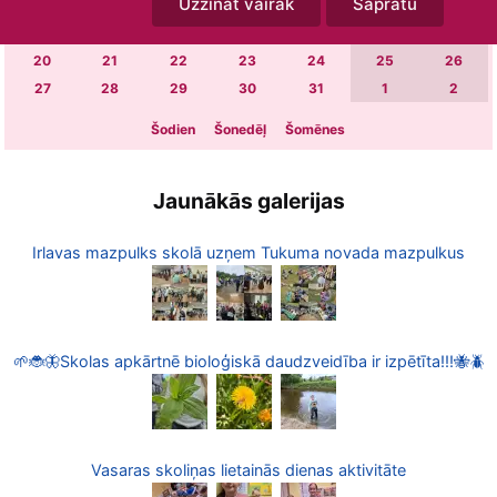
Uzzināt vairāk
Sapratu
6
7
8
9
10
11
12
13
14
15
16
17
18
19
20
21
22
23
24
25
26
27
28
29
30
31
1
2
Šodien
Šonedēļ
Šomēnes
Jaunākās galerijas
Irlavas mazpulks skolā uzņem Tukuma novada mazpulkus
🌱🐞🦋Skolas apkārtnē bioloģiskā daudzveidība ir izpētīta!!!🐝🪲
Vasaras skoliņas lietainās dienas aktivitāte