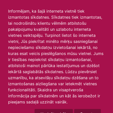
irlavasskola.lv
Informējam, ka šajā interneta vietnē tiek
izmantotas sīkdatnes. Sīkdatnes tiek izmantotas,
Skats :
lai nodrošinātu klientu vēlmēm atbilstošu
pakalpojumu kvalitāti un uzlabotu interneta
Aktuālie
Šodien
Šonedēļ
Šomēnes
vietnes veiktspēju. Turpinot lietot šo interneta
Arhīvs
vietni, Jūs piekrītat minēto mērķu sasniegšanai
nepieciešamo sīkdatņu izvietošanai iekārtā, no
kuras esat veicis pieslēgšanos mūsu vietnei. Jums
ir tiesības nepiekrist sīkdatņu izmantošanai,
atbilstoši mainot pārlūka iestatījumus un dzēšot
iekārtā saglabātās sīkdatnes. Lūdzu pievērsiet
uzmanību, ka atsevišķu sīkdatņu dzēšana un to
izmantošanas aizliegšana var ietekmēt vietnes
funkcionalitāti. Skaidra un visaptveroša
informācija par sīkdatnēm un kāt ās ierobežot ir
P
O
T
C
P
S
Sv
pieejams sadaļā uzzināt vairāk.
29
30
1
2
3
4
5