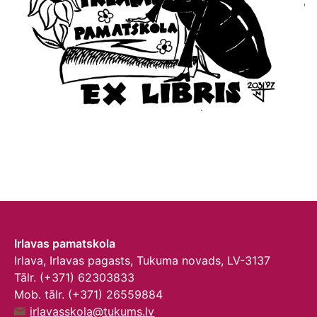
Irlavas pamatskola
Irlava, Irlavas pagasts, Tukuma novads, LV-3137
Tālr. (+371) 62303833
Mob. tālr. (+371) 26559884
irlavasskola@tukums.lv