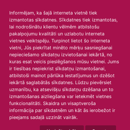
irlavasskola.lv
Informējam, ka šajā interneta vietnē tiek
izmantotas sīkdatnes. Sīkdatnes tiek izmantotas,
Skats :
lai nodrošinātu klientu vēlmēm atbilstošu
pakalpojumu kvalitāti un uzlabotu interneta
Aktuālie
Šodien
Šonedēļ
Šomēnes
vietnes veiktspēju. Turpinot lietot šo interneta
Arhīvs
vietni, Jūs piekrītat minēto mērķu sasniegšanai
nepieciešamo sīkdatņu izvietošanai iekārtā, no
kuras esat veicis pieslēgšanos mūsu vietnei. Jums
ir tiesības nepiekrist sīkdatņu izmantošanai,
atbilstoši mainot pārlūka iestatījumus un dzēšot
iekārtā saglabātās sīkdatnes. Lūdzu pievērsiet
uzmanību, ka atsevišķu sīkdatņu dzēšana un to
izmantošanas aizliegšana var ietekmēt vietnes
funkcionalitāti. Skaidra un visaptveroša
informācija par sīkdatnēm un kāt ās ierobežot ir
P
O
T
C
P
S
Sv
pieejams sadaļā uzzināt vairāk.
29
30
1
2
3
4
5