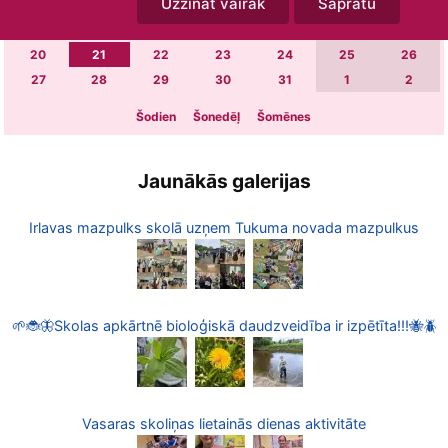
Uzzināt vairāk
Sapratu
6
7
8
9
10
11
12
13
14
15
16
17
18
19
20
21
22
23
24
25
26
27
28
29
30
31
1
2
Šodien
Šonedēļ
Šomēnes
Jaunākās galerijas
Irlavas mazpulks skolā uzņem Tukuma novada mazpulkus
🌱🐞🦋Skolas apkārtnē bioloģiskā daudzveidība ir izpētīta!!!🐝🪲
Vasaras skoliņas lietainās dienas aktivitāte