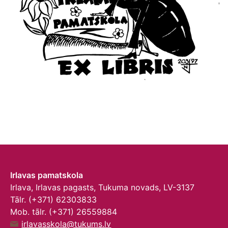
Irlavas pamatskola
Irlava, Irlavas pagasts, Tukuma novads, LV-3137
Tālr. (+371) 62303833
Mob. tālr. (+371) 26559884
irlavasskola@tukums.lv