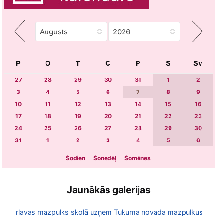
P
O
T
C
P
S
Sv
27
28
29
30
31
1
2
3
4
5
6
7
8
9
10
11
12
13
14
15
16
17
18
19
20
21
22
23
24
25
26
27
28
29
30
31
1
2
3
4
5
6
Šodien
Šonedēļ
Šomēnes
Jaunākās galerijas
Irlavas mazpulks skolā uzņem Tukuma novada mazpulkus