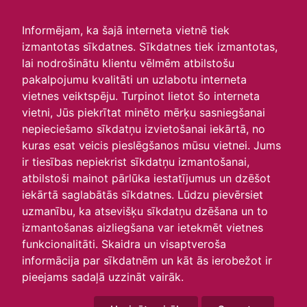
irlavasskola.lv
Informējam, ka šajā interneta vietnē tiek
izmantotas sīkdatnes. Sīkdatnes tiek izmantotas,
3.klase iegūst 3.vietu
lai nodrošinātu klientu vēlmēm atbilstošu
pakalpojumu kvalitāti un uzlabotu interneta
konkursā “No saimniecības
vietnes veiktspēju. Turpinot lietot šo interneta
līdz tavam galdam”!🎉
vietni, Jūs piekrītat minēto mērķu sasniegšanai
nepieciešamo sīkdatņu izvietošanai iekārtā, no
29.05.2026
kuras esat veicis pieslēgšanos mūsu vietnei. Jums
3.klase piedalījās radošā konkursā, kurā skolēniem bija
ir tiesības nepiekrist sīkdatņu izmantošanai,
jāizveido darbs par tēmu “Augļu ceļš no saimniecības
atbilstoši mainot pārlūka iestatījumus un dzēšot
līdz mūsu galdam”, izmantojot otrreiz pārstrādājamus
iekārtā saglabātās sīkdatnes. Lūdzu pievērsiet
materiālus.
uzmanību, ka atsevišķu sīkdatņu dzēšana un to
Kopīgi domāja komandas nosaukumu, ēda ābolus, lai
izmantošanas aizliegšana var ietekmēt vietnes
iegūtu ābola sēklas, un ar lielu aizrautību veidoja savu
darbu.
funkcionalitāti. Skaidra un visaptveroša
Mūsu 3.klase ir ieguvusi
3. vietu konkursā “No
informācija par sīkdatnēm un kāt ās ierobežot ir
saimniecības līdz tavam galdam”!
pieejams sadaļā uzzināt vairāk.
Īpašs prieks arī par saņemtajām balvām – laimētas
spēles, kuras noteikti varēs izmantot pēc stundām, lai