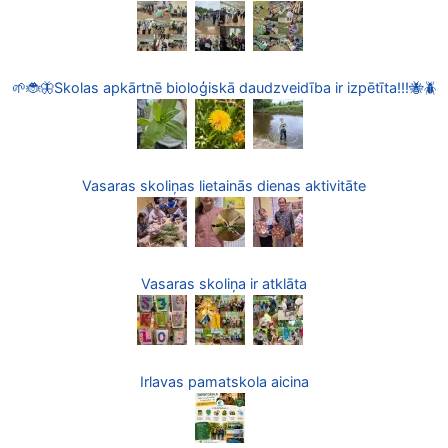
🌱🐞🦋Skolas apkārtnē bioloģiskā daudzveidība ir izpētīta!!!🐝🪲
Vasaras skoliņas lietainās dienas aktivitāte
Vasaras skoliņa ir atklāta
Irlavas pamatskola aicina