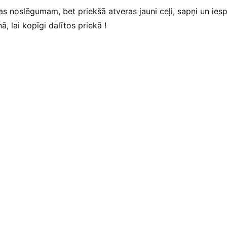
as noslēgumam, bet priekšā atveras jauni ceļi, sapņi un iesp
, lai kopīgi dalītos priekā !