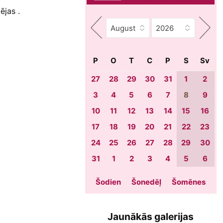
ējas .
P
O
T
C
P
S
Sv
27
28
29
30
31
1
2
3
4
5
6
7
8
9
10
11
12
13
14
15
16
17
18
19
20
21
22
23
24
25
26
27
28
29
30
31
1
2
3
4
5
6
Šodien
Šonedēļ
Šomēnes
Jaunākās galerijas