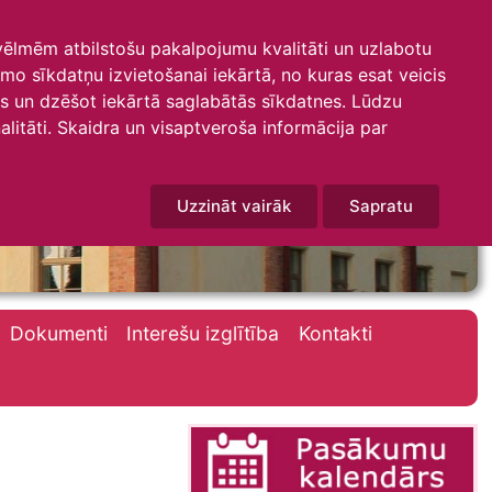
 vēlmēm atbilstošu pakalpojumu kvalitāti un uzlabotu
amo sīkdatņu izvietošanai iekārtā, no kuras esat veicis
mus un dzēšot iekārtā saglabātās sīkdatnes. Lūdzu
litāti. Skaidra un visaptveroša informācija par
Uzzināt vairāk
Sapratu
Dokumenti
Interešu izglītība
Kontakti