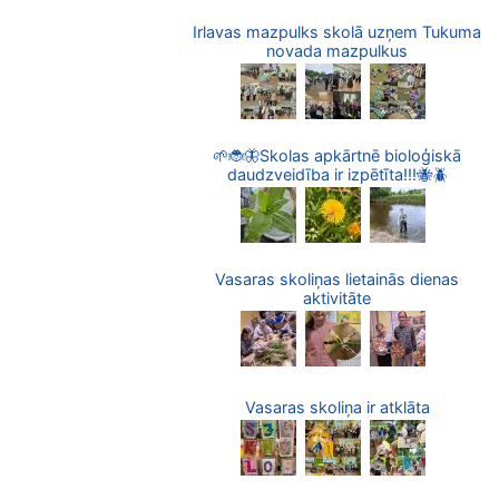
Irlavas mazpulks skolā uzņem Tukuma
novada mazpulkus
🌱🐞🦋Skolas apkārtnē bioloģiskā
daudzveidība ir izpētīta!!!🐝🪲
Vasaras skoliņas lietainās dienas
aktivitāte
Vasaras skoliņa ir atklāta