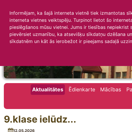
Informējam, ka šajā interneta vietnē tiek izmantotas s
interneta vietnes veiktspēju. Turpinot lietot šo interne
pieslēgšanos mūsu vietnei. Jums ir tiesības nepiekrist
pievērsiet uzmanību, ka atsevišķu sīkdatņu dzēšana un 
Irlavas skola
sīkdatnēm un kāt ās ierobežot ir pieejams sadaļā uzzin
Aktualitātes
Ēdienkarte
Mācības
P
9.klase ielūdz...
12.05.2026