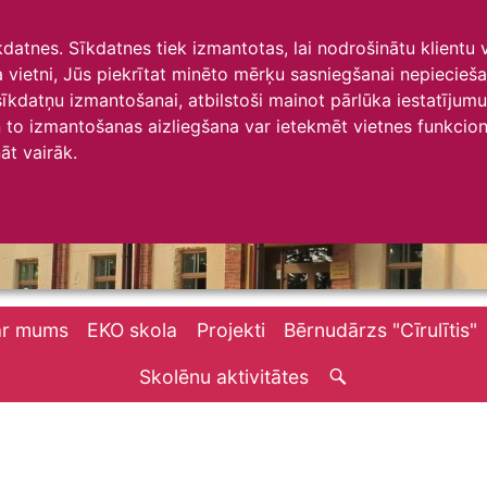
īkdatnes. Sīkdatnes tiek izmantotas, lai nodrošinātu klientu
ta vietni, Jūs piekrītat minēto mērķu sasniegšanai nepiecieš
 sīkdatņu izmantošanai, atbilstoši mainot pārlūka iestatīju
to izmantošanas aizliegšana var ietekmēt vietnes funkciona
āt vairāk.
ar mums
EKO skola
Projekti
Bērnudārzs "Cīrulītis"
Skolēnu aktivitātes