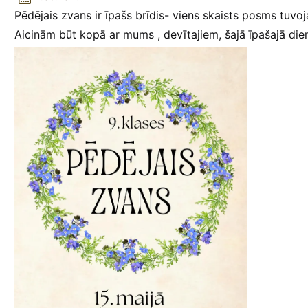
Pēdējais zvans ir īpašs brīdis- viens skaists posms tuvoj
Aicinām būt kopā ar mums , devītajiem, šajā īpašajā dienā