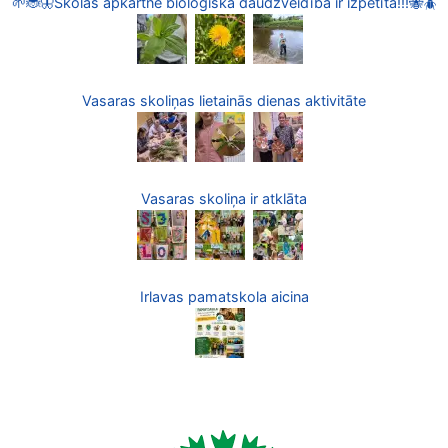
🌱🐞🦋Skolas apkārtnē bioloģiskā daudzveidība ir izpētīta!!!🐝🪲
Vasaras skoliņas lietainās dienas aktivitāte
Vasaras skoliņa ir atklāta
Irlavas pamatskola aicina