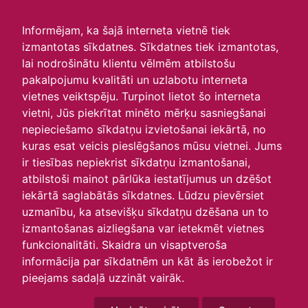
irlavasskola.lv
Informējam, ka šajā interneta vietnē tiek
izmantotas sīkdatnes. Sīkdatnes tiek izmantotas,
Tikšanās ar Tukuma novada
lai nodrošinātu klientu vēlmēm atbilstošu
pakalpojumu kvalitāti un uzlabotu interneta
pašvaldības Vides
vietnes veiktspēju. Turpinot lietot šo interneta
pārvaldības speciālistu!
vietni, Jūs piekrītat minēto mērķu sasniegšanai
nepieciešamo sīkdatņu izvietošanai iekārtā, no
29.09.2025
kuras esat veicis pieslēgšanos mūsu vietnei. Jums
23.septembrī 9.klses skolēni tikās ar pašvaldības
ir tiesības nepiekrist sīkdatņu izmantošanai,
lēmējvaras pārstāvi - vides
atbilstoši mainot pārlūka iestatījumus un dzēšot
pārvaldības speciālistu, Engures dabas parka direktoru
iekārtā saglabātās sīkdatnes. Lūdzu pievērsiet
Robertu Šiliņu. Diskusiju
uzmanību, ka atsevišķu sīkdatņu dzēšana un to
organizēja projekta Erasmus+ “Planēta bez atkritumiem
izmantošanas aizliegšana var ietekmēt vietnes
– ceļš uz ilgtspējīgu nākotni!”
komanda, kuras laikā jaunieši izzināja, kā pašvaldībā
funkcionalitāti. Skaidra un visaptveroša
tiek risināti vides jautājumi, kas
informācija par sīkdatnēm un kāt ās ierobežot ir
saistās ar aprites ekonomiku, un ilgtspējīgu zaļākas
pieejams sadaļā uzzināt vairāk.
Eiropas saglabāšanu.
Saruna rezultātā jaunieši pārliecinās, ka tikai mainot