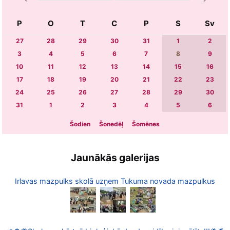
P
O
T
C
P
S
Sv
27
28
29
30
31
1
2
3
4
5
6
7
8
9
10
11
12
13
14
15
16
17
18
19
20
21
22
23
24
25
26
27
28
29
30
31
1
2
3
4
5
6
Šodien
Šonedēļ
Šomēnes
Jaunākās galerijas
Irlavas mazpulks skolā uzņem Tukuma novada mazpulkus