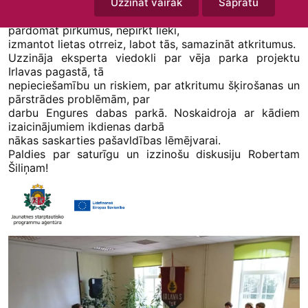
Uzzināt vairāk
Sapratu
savus ikdienas paradumus,
varam atstāt iespējami mazāku ietekmi uz vidi –
pārdomāt pirkumus, nepirkt lieki,
izmantot lietas otrreiz, labot tās, samazināt atkritumus.
Uzzināja eksperta viedokli par vēja parka projektu
Irlavas pagastā, tā
nepieciešamību un riskiem, par atkritumu šķirošanas un
pārstrādes problēmām, par
darbu Engures dabas parkā. Noskaidroja ar kādiem
izaicinājumiem ikdienas darbā
nākas saskarties pašavldības lēmējvarai.
Paldies par saturīgu un izzinošu diskusiju Robertam
Šiliņam!