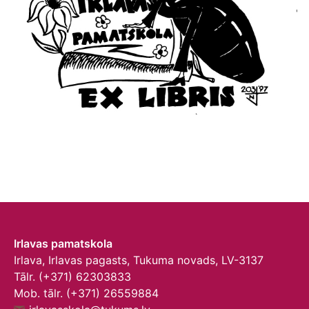
Irlavas pamatskola
Irlava, Irlavas pagasts, Tukuma novads, LV-3137
Tālr. (+371) 62303833
Mob. tālr. (+371) 26559884