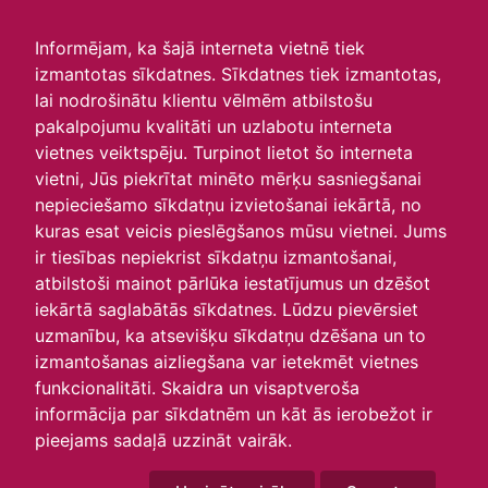
irlavasskola.lv
Informējam, ka šajā interneta vietnē tiek
izmantotas sīkdatnes. Sīkdatnes tiek izmantotas,
Vasaras skoliņas lietainās
lai nodrošinātu klientu vēlmēm atbilstošu
pakalpojumu kvalitāti un uzlabotu interneta
dienas aktivitāte
vietnes veiktspēju. Turpinot lietot šo interneta
vietni, Jūs piekrītat minēto mērķu sasniegšanai
12.06.2026
nepieciešamo sīkdatņu izvietošanai iekārtā, no
kuras esat veicis pieslēgšanos mūsu vietnei. Jums
ir tiesības nepiekrist sīkdatņu izmantošanai,
atbilstoši mainot pārlūka iestatījumus un dzēšot
iekārtā saglabātās sīkdatnes. Lūdzu pievērsiet
uzmanību, ka atsevišķu sīkdatņu dzēšana un to
izmantošanas aizliegšana var ietekmēt vietnes
funkcionalitāti. Skaidra un visaptveroša
informācija par sīkdatnēm un kāt ās ierobežot ir
Lietainā dienā centāmies radīt saulīti ziedošai vasarai
pieejams sadaļā uzzināt vairāk.
un katrs pats savas saulītes viducī!