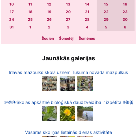
10
11
12
13
14
15
16
17
18
19
20
21
22
23
24
25
26
27
28
29
30
31
1
2
3
4
5
6
Šodien
Šonedēļ
Šomēnes
Jaunākās galerijas
Irlavas mazpulks skolā uzņem Tukuma novada mazpulkus
🌱🐞🦋Skolas apkārtnē bioloģiskā daudzveidība ir izpētīta!!!🐝🪲
Vasaras skoliņas lietainās dienas aktivitāte