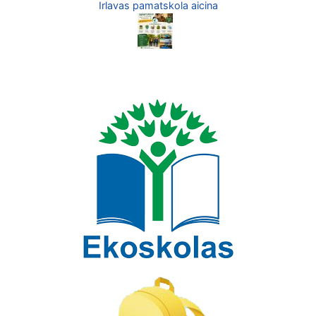
Irlavas pamatskola aicina