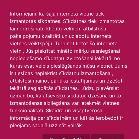
irlavasskola.lv
Informējam, ka šajā interneta vietnē tiek
izmantotas sīkdatnes. Sīkdatnes tiek izmantotas,
🦋Vides estētikas pulciņš
lai nodrošinātu klientu vēlmēm atbilstošu
pakalpojumu kvalitāti un uzlabotu interneta
veido taureņus
vietnes veiktspēju. Turpinot lietot šo interneta
vietni, Jūs piekrītat minēto mērķu sasniegšanai
13.05.2026
nepieciešamo sīkdatņu izvietošanai iekārtā, no
Vides estētikas pulciņā skolēni rada - taureņu un
kuras esat veicis pieslēgšanos mūsu vietnei. Jums
prieka sauleszaķēnu izlidojumu pavasara ziedos.
ir tiesības nepiekrist sīkdatņu izmantošanai,
atbilstoši mainot pārlūka iestatījumus un dzēšot
iekārtā saglabātās sīkdatnes. Lūdzu pievērsiet
uzmanību, ka atsevišķu sīkdatņu dzēšana un to
izmantošanas aizliegšana var ietekmēt vietnes
funkcionalitāti. Skaidra un visaptveroša
informācija par sīkdatnēm un kāt ās ierobežot ir
pieejams sadaļā uzzināt vairāk.