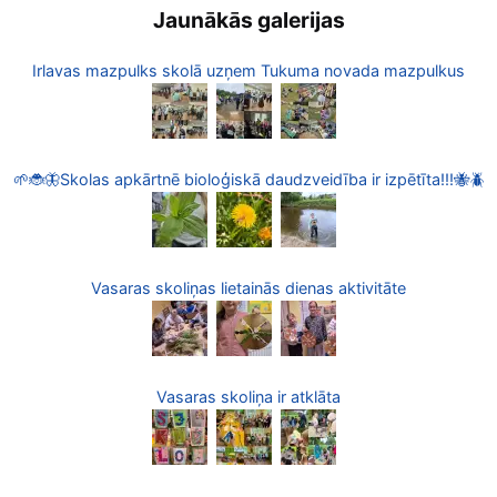
Jaunākās galerijas
Irlavas mazpulks skolā uzņem Tukuma novada mazpulkus
🌱🐞🦋Skolas apkārtnē bioloģiskā daudzveidība ir izpētīta!!!🐝🪲
Vasaras skoliņas lietainās dienas aktivitāte
Vasaras skoliņa ir atklāta