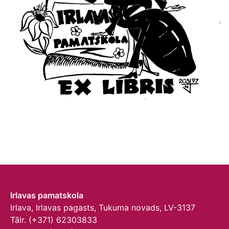
Irlavas pamatskola
Irlava, Irlavas pagasts, Tukuma novads, LV-3137
Tālr. (+371) 62303833