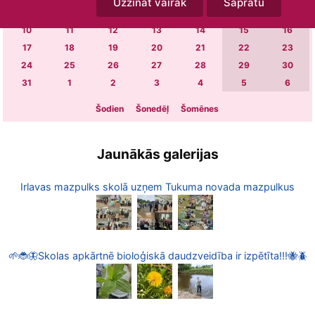
Uzzināt vairāk
Sapratu
3
4
5
6
7
8
9
10
11
12
13
14
15
16
17
18
19
20
21
22
23
24
25
26
27
28
29
30
31
1
2
3
4
5
6
Šodien
Šonedēļ
Šomēnes
Jaunākās galerijas
Irlavas mazpulks skolā uzņem Tukuma novada mazpulkus
🌱🐞🦋Skolas apkārtnē bioloģiskā daudzveidība ir izpētīta!!!🐝🪲