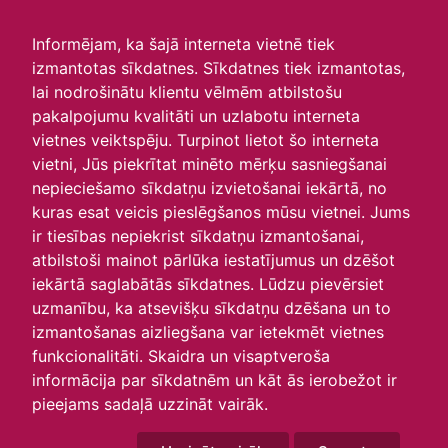
irlavasskola.lv
Informējam, ka šajā interneta vietnē tiek
izmantotas sīkdatnes. Sīkdatnes tiek izmantotas,
Konsultāciju saraksts
lai nodrošinātu klientu vēlmēm atbilstošu
pakalpojumu kvalitāti un uzlabotu interneta
06.10.2025
vietnes veiktspēju. Turpinot lietot šo interneta
Konsultāciju saraksts
vietni, Jūs piekrītat minēto mērķu sasniegšanai
nepieciešamo sīkdatņu izvietošanai iekārtā, no
kuras esat veicis pieslēgšanos mūsu vietnei. Jums
ir tiesības nepiekrist sīkdatņu izmantošanai,
atbilstoši mainot pārlūka iestatījumus un dzēšot
iekārtā saglabātās sīkdatnes. Lūdzu pievērsiet
uzmanību, ka atsevišķu sīkdatņu dzēšana un to
izmantošanas aizliegšana var ietekmēt vietnes
funkcionalitāti. Skaidra un visaptveroša
informācija par sīkdatnēm un kāt ās ierobežot ir
pieejams sadaļā uzzināt vairāk.
P
O
T
C
P
S
Sv
27
28
29
30
31
1
2