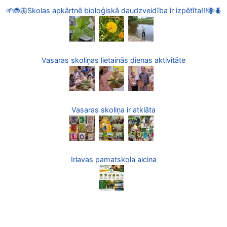
🌱🐞🦋Skolas apkārtnē bioloģiskā daudzveidība ir izpētīta!!!🐝🪲
Vasaras skoliņas lietainās dienas aktivitāte
Vasaras skoliņa ir atklāta
Irlavas pamatskola aicina