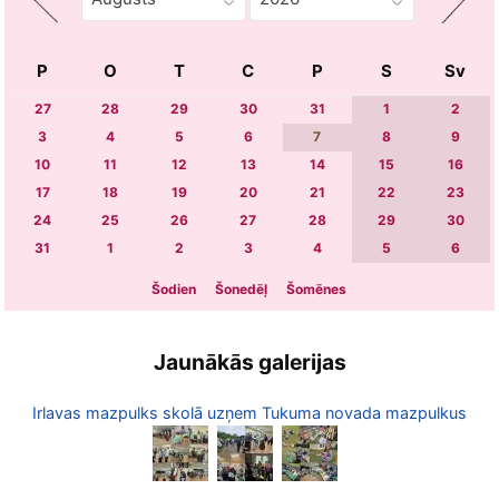
P
O
T
C
P
S
Sv
27
28
29
30
31
1
2
3
4
5
6
7
8
9
10
11
12
13
14
15
16
17
18
19
20
21
22
23
24
25
26
27
28
29
30
31
1
2
3
4
5
6
Šodien
Šonedēļ
Šomēnes
Jaunākās galerijas
Irlavas mazpulks skolā uzņem Tukuma novada mazpulkus