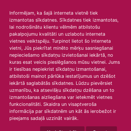
irlavasskola.lv
Informējam, ka šajā interneta vietnē tiek
izmantotas sīkdatnes. Sīkdatnes tiek izmantotas,
Skats :
lai nodrošinātu klientu vēlmēm atbilstošu
pakalpojumu kvalitāti un uzlabotu interneta
Aktuālie
Šodien
Šonedēļ
Šomēnes
vietnes veiktspēju. Turpinot lietot šo interneta
Arhīvs
vietni, Jūs piekrītat minēto mērķu sasniegšanai
nepieciešamo sīkdatņu izvietošanai iekārtā, no
Pārgājiens gar jūru 2022
kuras esat veicis pieslēgšanos mūsu vietnei. Jums
ir tiesības nepiekrist sīkdatņu izmantošanai,
16.08.2022 - 17.08.2022
atbilstoši mainot pārlūka iestatījumus un dzēšot
iekārtā saglabātās sīkdatnes. Lūdzu pievērsiet
uzmanību, ka atsevišķu sīkdatņu dzēšana un to
izmantošanas aizliegšana var ietekmēt vietnes
funkcionalitāti. Skaidra un visaptveroša
informācija par sīkdatnēm un kāt ās ierobežot ir
pieejams sadaļā uzzināt vairāk.