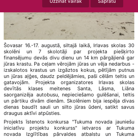
Uzzināt vairāk
Sapratu
Šovasar 16.-17. augustā, siltajā laikā, Irlavas skolas 30
skolēni un 7 skolotāji par projekta piešķirto
finansējumu devās divu dienu un 14 km pārgājienā gar
jūras krastu. Pa ceļam vērojām jūras un vēja nedarbus -
izskalotos krastus un izgāztos kokus, pētījām putnus
un jūras aļģes, daudz peldējāmies, paši cēlām teltis un
gatavojām. Projekta organizatores Irlavas skolas
devītās klases meitenes Santa, Lāsma, Liāna
saorganizēja autobusu, nepieciešamo gulēšanai, teltis
un pārtiku divām dienām. Skolēniem bija iespēja divas
dienas baudīt sauli un silto jūras ūdeni, satikt savus
draugus aktīvi atpūsties.
Projekts īstenots konkursa "Tukuma novada jauniešu
iniciatīvu projektu konkurss" ietvaros ar Tukuma
novada Izglītības pārvaldes atbalstu un Tukuma