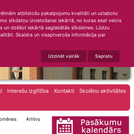
 vēlmēm atbilstošu pakalpojumu kvalitāti un uzlabotu
amo sīkdatņu izvietošanai iekārtā, no kuras esat veicis
mus un dzēšot iekārtā saglabātās sīkdatnes. Lūdzu
litāti. Skaidra un visaptveroša informācija par
Uzzināt vairāk
Sapratu
i
Interešu izglītība
Kontakti
Skolēnu aktivitātes
omēnes
Arhīvs