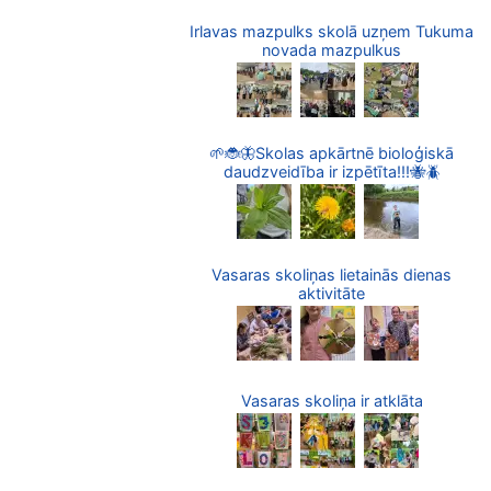
Irlavas mazpulks skolā uzņem Tukuma
novada mazpulkus
🌱🐞🦋Skolas apkārtnē bioloģiskā
daudzveidība ir izpētīta!!!🐝🪲
Vasaras skoliņas lietainās dienas
aktivitāte
Vasaras skoliņa ir atklāta