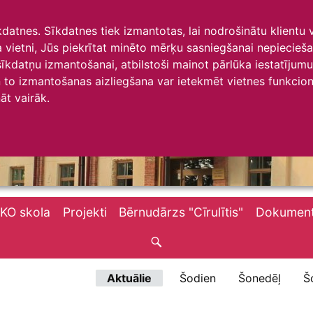
īkdatnes. Sīkdatnes tiek izmantotas, lai nodrošinātu klientu
ta vietni, Jūs piekrītat minēto mērķu sasniegšanai nepiecieš
 sīkdatņu izmantošanai, atbilstoši mainot pārlūka iestatīju
to izmantošanas aizliegšana var ietekmēt vietnes funkciona
āt vairāk.
KO skola
Projekti
Bērnudārzs "Cīrulītis"
Dokument
Aktuālie
Šodien
Šonedēļ
Š