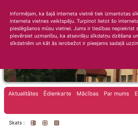
Informējam, ka šajā interneta vietnē tiek izmantotas s
interneta vietnes veiktspēju. Turpinot lietot šo interne
pieslēgšanos mūsu vietnei. Jums ir tiesības nepiekrist
pievērsiet uzmanību, ka atsevišķu sīkdatņu dzēšana un 
Irlavas skola
sīkdatnēm un kāt ās ierobežot ir pieejams sadaļā uzzin
Aktualitātes
Ēdienkarte
Mācības
Par mums
E
Skats :