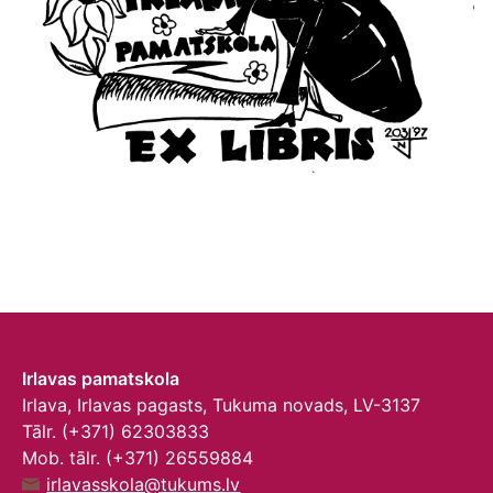
Irlavas pamatskola
Irlava, Irlavas pagasts, Tukuma novads, LV-3137
Tālr. (+371) 62303833
Mob. tālr. (+371) 26559884
irlavasskola@tukums.lv