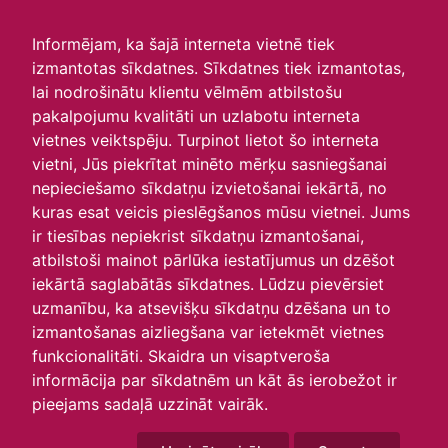
irlavasskola.lv
Informējam, ka šajā interneta vietnē tiek
izmantotas sīkdatnes. Sīkdatnes tiek izmantotas,
Skats :
lai nodrošinātu klientu vēlmēm atbilstošu
pakalpojumu kvalitāti un uzlabotu interneta
Aktuālie
Šodien
Šonedēļ
Šomēnes
vietnes veiktspēju. Turpinot lietot šo interneta
Arhīvs
vietni, Jūs piekrītat minēto mērķu sasniegšanai
nepieciešamo sīkdatņu izvietošanai iekārtā, no
kuras esat veicis pieslēgšanos mūsu vietnei. Jums
ir tiesības nepiekrist sīkdatņu izmantošanai,
atbilstoši mainot pārlūka iestatījumus un dzēšot
iekārtā saglabātās sīkdatnes. Lūdzu pievērsiet
uzmanību, ka atsevišķu sīkdatņu dzēšana un to
izmantošanas aizliegšana var ietekmēt vietnes
funkcionalitāti. Skaidra un visaptveroša
informācija par sīkdatnēm un kāt ās ierobežot ir
P
O
T
C
P
S
Sv
pieejams sadaļā uzzināt vairāk.
30
31
1
2
3
4
5