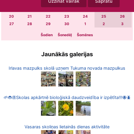
Uzzināt vairāk
Sapratu
6
7
8
9
10
11
12
13
14
15
16
17
18
19
20
21
22
23
24
25
26
27
28
29
30
1
2
3
Šodien
Šonedēļ
Šomēnes
Jaunākās galerijas
Irlavas mazpulks skolā uzņem Tukuma novada mazpulkus
🌱🐞🦋Skolas apkārtnē bioloģiskā daudzveidība ir izpētīta!!!🐝🪲
Vasaras skoliņas lietainās dienas aktivitāte